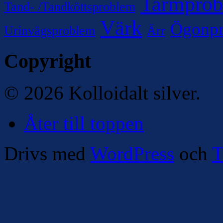
Tarmpro
Tand- /Tandköttsproblem
Värk
Ögonp
Urinvägsproblem
Ärr
Copyright
© 2026 Kolloidalt silver.
Åter till toppen
Drivs med
WordPress
och
T