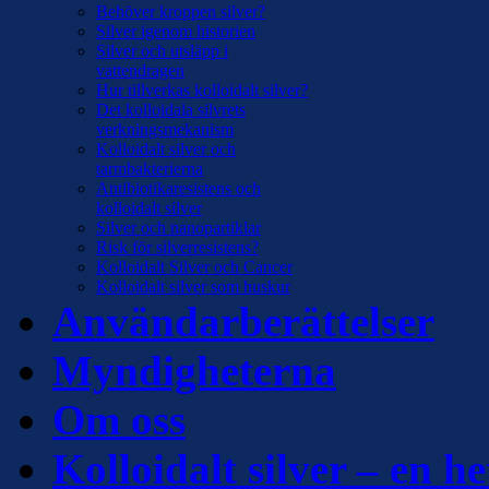
Behöver kroppen silver?
Silver igenom historien
Silver och utsläpp i
vattendragen
Hur tillverkas kolloidalt silver?
Det kolloidala silvrets
verkningsmekanism
Kolloidalt silver och
tarmbakterierna
Antibiotikaresistens och
kolloidalt silver
Silver och nanopartiklar
Risk för silverresistens?
Kolloidalt Silver och Cancer
Kolloidalt silver som huskur
Användarberättelser
Myndigheterna
Om oss
Kolloidalt silver – en he