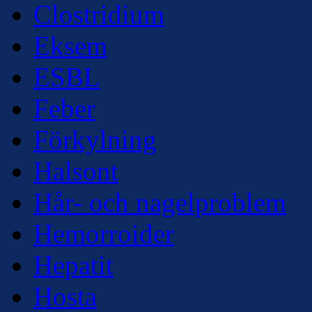
Clostridium
Eksem
ESBL
Feber
Förkylning
Halsont
Hår- och nagelproblem
Hemorroider
Hepatit
Hosta