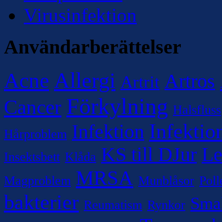
Virusinfektion
Användarberättelser
Allergi
Acne
Artros
Artrit
Förkylning
Cancer
Halsfluss
Infektio
Infektion
Hårproblem
KS till DJur
Le
Insektsbett
Klåda
MRSA
Magproblem
Munblåsor
Poll
bakterier
Sma
Reumatism
Rynkor