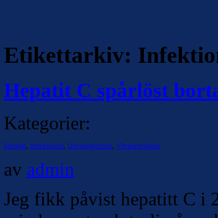
Etikettarkiv:
Infektio
Hepatit C spårlöst bort
Kategorier:
Hepatit
,
Infektioner
,
Uncategorized
,
Virusinfektion
av
admin
Jeg fikk påvist hepatitt C 