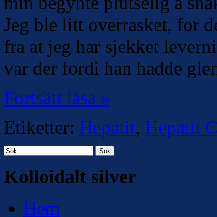
min begynte plutselig å snak
Jeg ble litt overrasket, for d
fra at jeg har sjekket leve
var der fordi han hadde gle
Fortsätt läsa »
Etiketter:
Hepatit
,
Hepatit 
Sök
Kolloidalt silver
Hem