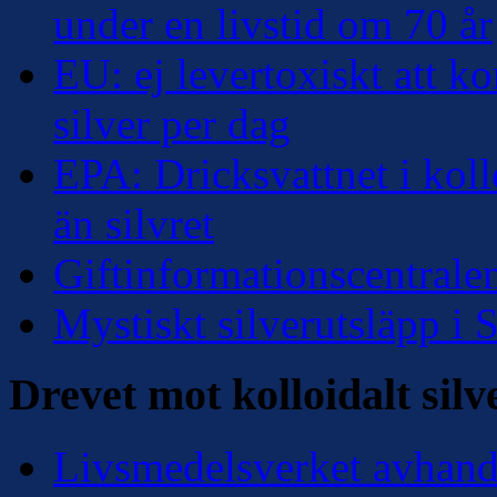
under en livstid om 70 år
EU: ej levertoxiskt att k
silver per dag
EPA: Dricksvattnet i kollo
än silvret
Giftinformationscentralen
Mystiskt silverutsläpp i
Drevet mot kolloidalt silv
Livsmedelsverket avhandl