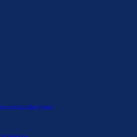
ukten som kan frälsa världen?
de flesta virus