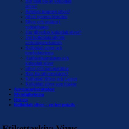
Blir man blå av kolloidalt
silver?
Behöver kroppen silver?
Silver igenom historien
Silver och utsläpp i
vattendragen
Hur tillverkas kolloidalt silver?
Det kolloidala silvrets
verkningsmekanism
Kolloidalt silver och
tarmbakterierna
Antibiotikaresistens och
kolloidalt silver
Silver och nanopartiklar
Risk för silverresistens?
Kolloidalt Silver och Cancer
Kolloidalt silver som huskur
Användarberättelser
Myndigheterna
Om oss
Kolloidalt silver – en het potatis
Etikettarkiv:
Virus