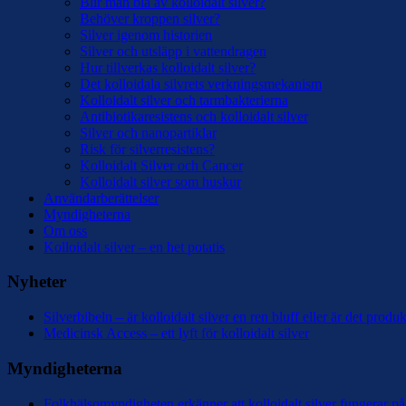
Blir man blå av kolloidalt silver?
Behöver kroppen silver?
Silver igenom historien
Silver och utsläpp i vattendragen
Hur tillverkas kolloidalt silver?
Det kolloidala silvrets verkningsmekanism
Kolloidalt silver och tarmbakterierna
Antibiotikaresistens och kolloidalt silver
Silver och nanopartiklar
Risk för silverresistens?
Kolloidalt Silver och Cancer
Kolloidalt silver som huskur
Användarberättelser
Myndigheterna
Om oss
Kolloidalt silver – en het potatis
Nyheter
Silverbibeln – är kolloidalt silver en ren bluff eller är det prod
Medicinsk Access – ett lyft för kolloidalt silver
Myndigheterna
Folkhälsomyndigheten erkänner att kolloidalt silver fungerar på 