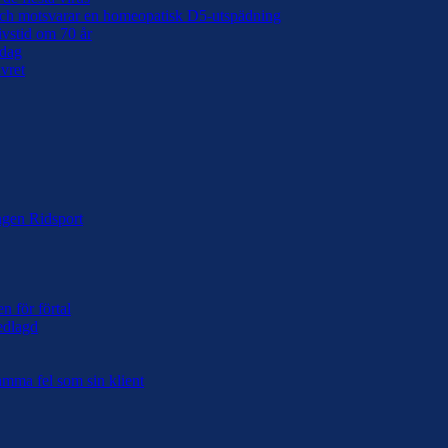
 och motsvarar en homeopatisk D5-utspädning
ivstid om 70 år
 dag
lvret
ingen Ridsport
n för förtal
edlagd
samma fel som sin klient