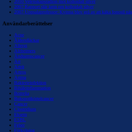
2010 Vetenskapsradion mot kolloidalt silver
2007 Rapport slår larm om kolloidalt silver
2007 Uppsalaprofessor: Kvinna blev grå av att käka Ionosil näs
Användarberättelser
Acne
Åldersfläckar
Allergi
Alzheimers
Ändtarmscancer
Ärr
Artrit
Artros
Astma
Bakterieinfektion
Bihåleinflammation
Borrelia
Bukspottkörtelcancer
Cancer
Clostridium
Eksem
ESBL
Feber
Förkylning