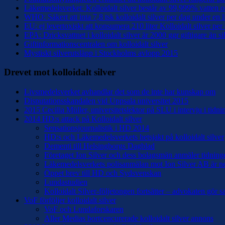
Läkemedelsverket: Kolloidalt silver består av 99,999% vatten
WHO: Säkert att inta 7,8 tsk kolloidalt silver per dag under en l
EU: ej levertoxiskt att konsumera 210 liter Kolloidalt silver per
EPA: Dricksvattnet i kolloidalt silver är 2000 ggr giftigare än si
Giftinformationscentralen om kolloidalt silver
Mystiskt silverutsläpp i Stockholms avlopp 2015
Drevet mot kolloidalt silver
Livsmedelsverket avhandlar det som de inte har kunskap om
Disputationsskandalen vid Uppsala universitet 2015
2015 Cecilia Müller, universitetslektor på SLU i intervju i tidn
2014 HD:s attack på Kolloidalt silver
Sensationsjournalistik i HD 2014
HD:s och Läkemedelsverkets hetsjakt på kolloidalt silver
Dementi till Helsingborgs Dagblad
Företaget Ion Silver och dess bolagsmän anmäler tidninge
Läkemedelsverkets polisanmälan mot Ion Silver AB är n
Öppet brev till HD och Sydsvenskan
Lundastudien
Kolloidalt Silver-följetongen fortsätter – advokaten gör 
VoF förföljer kolloidalt silver
VoF och Lundaforskaren
Aller Medias bortcencurerade kolloidalt silver annons