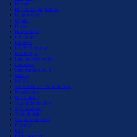
Halsont
Hår- och nagelproblem
Hemorroider
Hepatit
Hosta
Hudproblem
Infektioner
Influensa
KS för Blommor
KS till Djur
Läkemedelsbiverkan
Ledbesvär
Mag-Tarmproblem
Malaria
MRSA
Munsår/Herpes & munblåsor
Nagelsvamp
Nässelutslag
Ögoninflammation
Ögonproblem
Operationsärr
Öroninflammation
Parasiter
PPP
Prostatacancer