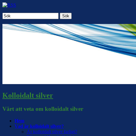
Sök
Kolloidalt silver
Värt att veta om kolloidalt silver
Hem
Vad är kolloidalt silver?
Är kolloidalt silver farligt?