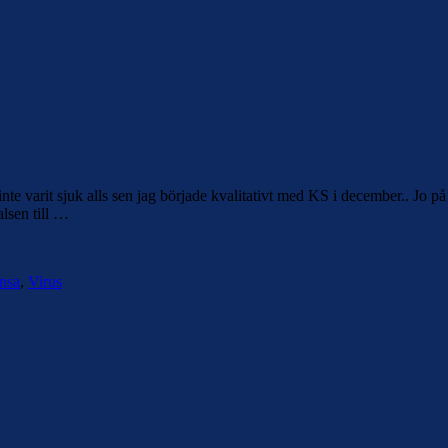
igt inte varit sjuk alls sen jag började kvalitativt med KS i december.. J
alsen till …
ensa
,
Virus