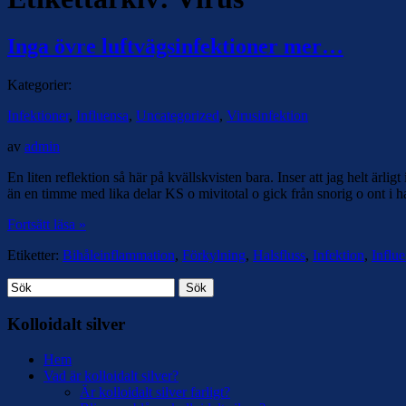
Inga övre luftvägsinfektioner mer…
Kategorier:
Infektioner
,
Influensa
,
Uncategorized
,
Virusinfektion
av
admin
En liten reflektion så här på kvällskvisten bara. Inser att jag helt ärl
än en timme med lika delar KS o mivitotal o gick från snorig o ont i h
Fortsätt läsa »
Etiketter:
Bihåleinflammation
,
Förkylning
,
Halsfluss
,
Infektion
,
Influ
Sök
Kolloidalt silver
Hem
Vad är kolloidalt silver?
Är kolloidalt silver farligt?