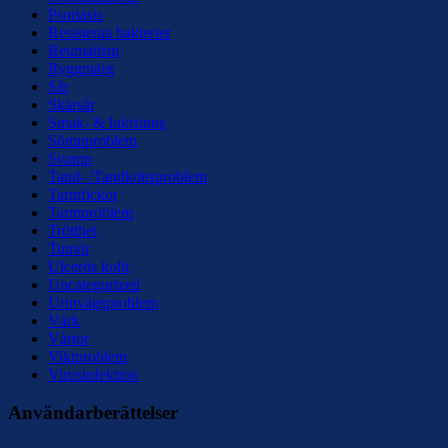
Psoriasis
Resistenta bakterier
Reumatism
Ryggmärg
Sår
Skärsår
Smak- & luktsinne
Sömnproblem
Svamp
Tand- /Tandköttsproblem
Tarmfickor
Tarmproblem
Trötthet
Tumör
Ulcerös kolit
Uncategorized
Urinvägsproblem
Värk
Vårtor
Viktproblem
Virusinfektion
Användarberättelser