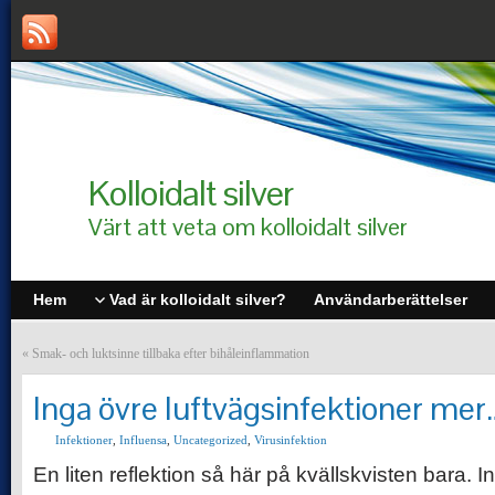
Kolloidalt silver
Värt att veta om kolloidalt silver
Hem
Vad är kolloidalt silver?
Användarberättelser
«
Smak- och luktsinne tillbaka efter bihåleinflammation
Inga övre luftvägsinfektioner mer
Infektioner
,
Influensa
,
Uncategorized
,
Virusinfektion
En liten reflektion så här på kvällskvisten bara. Ins