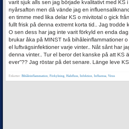
varit sjuk alls sen jag började kvalitativt med KS
nyårsafton men då vände jag en influensaliknand
en timme med lika delar KS o mivitotal o gick från 
fullt frisk på denna extremt korta tid.. Jag trodde 
O sen dess har jag inte varit förkyld en enda da
brukar åka på MINST två bihåleinflammationer o 
el luftvägsinfektioner varje vinter.. Nåt sånt har j
denna vinter.. Tur el beror det kanske på att KS 
ever”?? Jag röstar på det senare. Länge leve KS
Etiketter:
Bihåleinflammation
,
Förkylning
,
Halsfluss
,
Infektion
,
Influensa
,
Virus