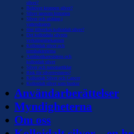
silver?
Behöver kroppen silver?
Silver igenom historien
Silver och utsläpp i
vattendragen
Hur tillverkas kolloidalt silver?
Det kolloidala silvrets
verkningsmekanism
Kolloidalt silver och
tarmbakterierna
Antibiotikaresistens och
kolloidalt silver
Silver och nanopartiklar
Risk för silverresistens?
Kolloidalt Silver och Cancer
Kolloidalt silver som huskur
Användarberättelser
Myndigheterna
Om oss
Kolloidalt silver – en he