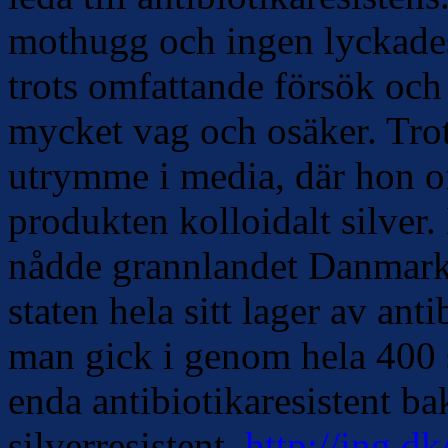
mothugg och ingen lyckades
trots omfattande försök oc
mycket vag och osäker. Trot
utrymme i media, där hon of
produkten kolloidalt silver
nådde grannlandet Danmark,
staten hela sitt lager av ant
man gick i genom hela 400 
enda antibiotikaresistent ba
silverresistent.
http://ing.d