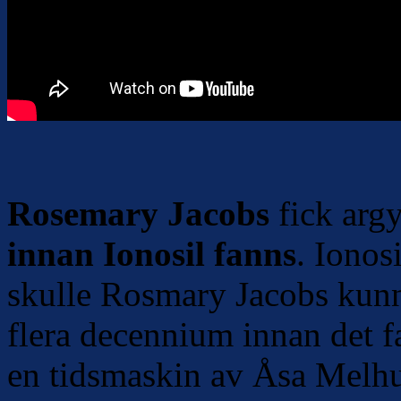
Rosemary Jacobs
fick argy
innan Ionosil fanns
. Ionos
skulle Rosmary Jacobs kunn
flera decennium innan det f
en tidsmaskin av Åsa Melhus