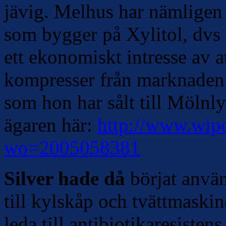
jävig. Melhus har nämligen
som bygger på Xylitol, dvs
ett ekonomiskt intresse av a
kompresser från marknaden –
som hon har sålt till Mölnl
ägaren här:
http://www.wipo
wo=2005058381
Silver hade då
börjat använd
till kylskåp och tvättmaski
leda till antibiotikaresiste