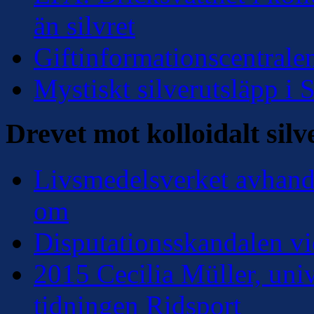
än silvret
Giftinformationscentralen
Mystiskt silverutsläpp i
Drevet mot kolloidalt silv
Livsmedelsverket avhandl
om
Disputationsskandalen vi
2015 Cecilia Müller, univ
tidningen Ridsport