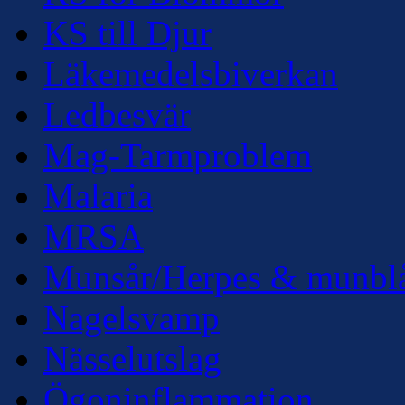
KS till Djur
Läkemedelsbiverkan
Ledbesvär
Mag-Tarmproblem
Malaria
MRSA
Munsår/Herpes & munbl
Nagelsvamp
Nässelutslag
Ögoninflammation