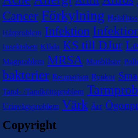
Artrit
Förkylning
Cancer
Halsfluss
Infektio
Infektion
Hårproblem
KS till DJur
Le
Insektsbett
Klåda
MRSA
Magproblem
Munblåsor
Poll
bakterier
Sma
Reumatism
Rynkor
Tarmpro
Tand- /Tandköttsproblem
Värk
Ögonp
Urinvägsproblem
Ärr
Copyright