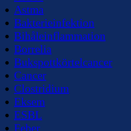
Astma
Bakterieinfektion
Bihåleinflammation
Borrelia
Bukspottkörtelcancer
Cancer
Clostridium
Eksem
ESBL
Feber