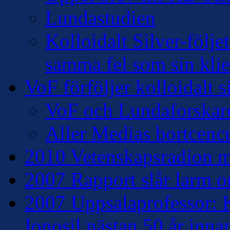
Lundastudien
Kolloidalt Silver-följe
samma fel som sin klie
VoF förföljer kolloidalt s
VoF och Lundaforskar
Aller Medias bortcencu
2010 Vetenskapsradion mo
2007 Rapport slår larm om
2007 Uppsalaprofessor: K
Ionosil nästan 50 år inna