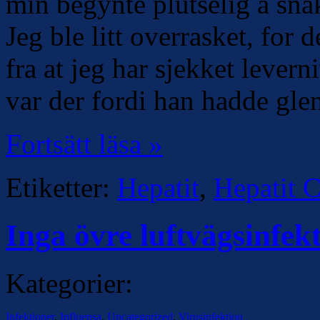
min begynte plutselig å snak
Jeg ble litt overrasket, for d
fra at jeg har sjekket leve
var der fordi han hadde gle
Fortsätt läsa »
Etiketter:
Hepatit
,
Hepatit 
Inga övre luftvägsinfe
Kategorier:
Infektioner
,
Influensa
,
Uncategorized
,
Virusinfektion