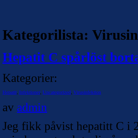
Kategorilista:
Virusin
Hepatit C spårlöst bort
Kategorier:
Hepatit
,
Infektioner
,
Uncategorized
,
Virusinfektion
av
admin
Jeg fikk påvist hepatitt C 