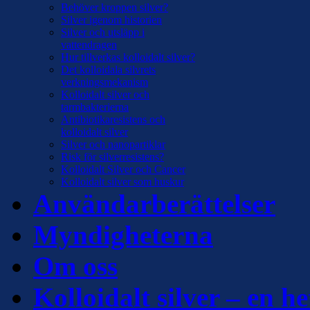
Behöver kroppen silver?
Silver igenom historien
Silver och utsläpp i
vattendragen
Hur tillverkas kolloidalt silver?
Det kolloidala silvrets
verkningsmekanism
Kolloidalt silver och
tarmbakterierna
Antibiotikaresistens och
kolloidalt silver
Silver och nanopartiklar
Risk för silverresistens?
Kolloidalt Silver och Cancer
Kolloidalt silver som huskur
Användarberättelser
Myndigheterna
Om oss
Kolloidalt silver – en he