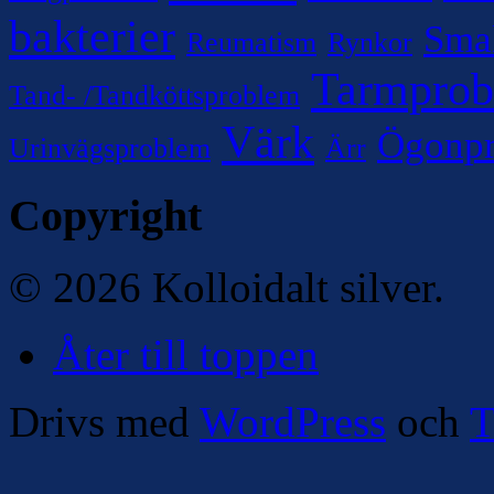
bakterier
Sma
Reumatism
Rynkor
Tarmpro
Tand- /Tandköttsproblem
Värk
Ögonp
Urinvägsproblem
Ärr
Copyright
© 2026 Kolloidalt silver.
Åter till toppen
Drivs med
WordPress
och
T