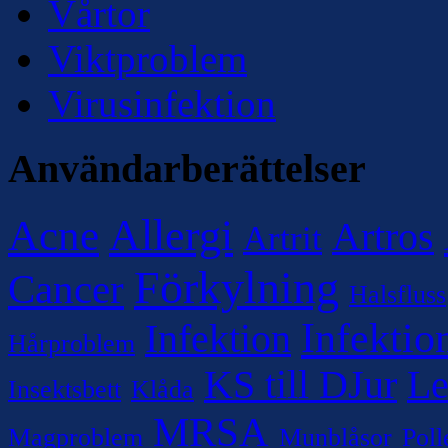
Vårtor
Viktproblem
Virusinfektion
Användarberättelser
Allergi
Acne
Artros
Artrit
Förkylning
Cancer
Halsfluss
Infektio
Infektion
Hårproblem
KS till DJur
Le
Insektsbett
Klåda
MRSA
Magproblem
Munblåsor
Poll