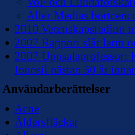
VoF och Lundaforskar
Aller Medias bortcencu
2010 Vetenskapsradion mo
2007 Rapport slår larm om
2007 Uppsalaprofessor: K
Ionosil nästan 50 år inna
Användarberättelser
Acne
Åldersfläckar