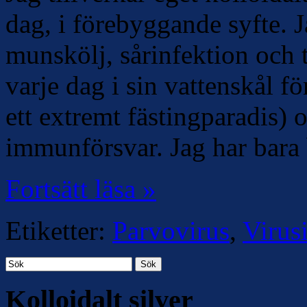
dag, i förebyggande syfte. 
munskölj, sårinfektion och t
varje dag i sin vattenskål fö
ett extremt fästingparadis) o
immunförsvar. Jag har bara
Fortsätt läsa »
Etiketter:
Parvovirus
,
Virus
Sök
Kolloidalt silver