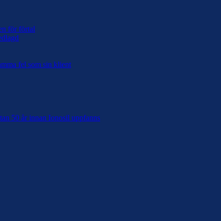
n för förtal
edlagd
samma fel som sin klient
tan 50 år innan Ionosil uppfanns