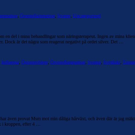
ammation
,
Öroninflammation
,
Svamp
,
Uncategorized
 som en del i mina behandlingar som näringsterapeut. Ingen av mina klient
ver. Dock är det några som reagerat negativt på ordet silver. Det …
,
Influensa
,
Ögonproblem
,
Öroninflammation
,
Svamp
,
Svettlukt
,
Tarmp
ag har även provat Msm mot min dåliga hårväxt, och även där är jag mäkt
 i kroppen, efter 4 …