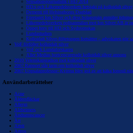
Sensationsjournalistik i HD 2014
HD:s och Läkemedelsverkets hetsjakt på kolloidalt silver
Dementi till Helsingborgs Dagblad
Företaget Ion Silver och dess bolagsmän anmäler tidninge
Läkemedelsverkets polisanmälan mot Ion Silver AB är n
Öppet brev till HD och Sydsvenskan
Lundastudien
Kolloidalt Silver-följetongen fortsätter – advokaten gör 
VoF förföljer kolloidalt silver
VoF och Lundaforskaren
Aller Medias bortcencurerade kolloidalt silver annons
2010 Vetenskapsradion mot kolloidalt silver
2007 Rapport slår larm om kolloidalt silver
2007 Uppsalaprofessor: Kvinna blev grå av att käka Ionosil näs
Användarberättelser
Acne
Åldersfläckar
Allergi
Alzheimers
Ändtarmscancer
Ärr
Artrit
Artros