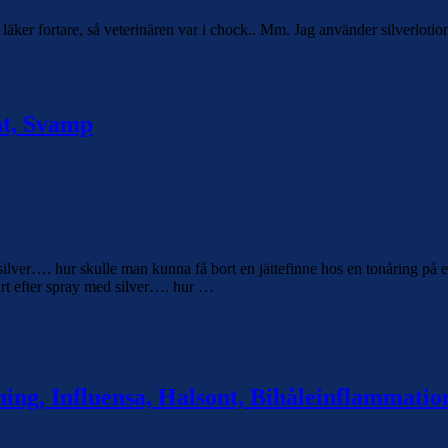
er fortare, så veterinären var i chock.. Mm. Jag använder silverlotion m
nt, Svamp
ilver…. hur skulle man kunna få bort en jättefinne hos en tonåring på 
art efter spray med silver…. hur …
ng, Influensa, Halsont, Bihåleinflammatio