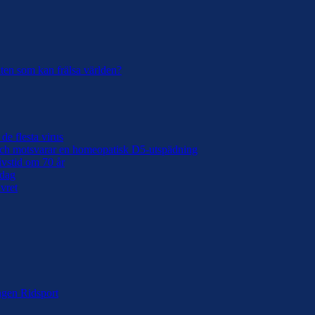
ukten som kan frälsa världen?
de flesta virus
 och motsvarar en homeopatisk D5-utspädning
ivstid om 70 år
 dag
lvret
ingen Ridsport