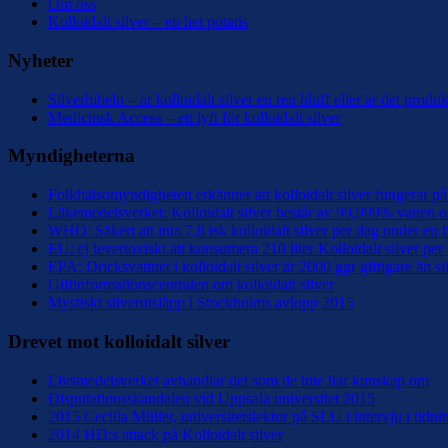
Om oss
Kolloidalt silver – en het potatis
Nyheter
Silverbibeln – är kolloidalt silver en ren bluff eller är det prod
Medicinsk Access – ett lyft för kolloidalt silver
Myndigheterna
Folkhälsomyndigheten erkänner att kolloidalt silver fungerar på 
Läkemedelsverket: Kolloidalt silver består av 99,999% vatten
WHO: Säkert att inta 7,8 tsk kolloidalt silver per dag under en l
EU: ej levertoxiskt att konsumera 210 liter Kolloidalt silver per
EPA: Dricksvattnet i kolloidalt silver är 2000 ggr giftigare än si
Giftinformationscentralen om kolloidalt silver
Mystiskt silverutsläpp i Stockholms avlopp 2015
Drevet mot kolloidalt silver
Livsmedelsverket avhandlar det som de inte har kunskap om
Disputationsskandalen vid Uppsala universitet 2015
2015 Cecilia Müller, universitetslektor på SLU i intervju i tidn
2014 HD:s attack på Kolloidalt silver