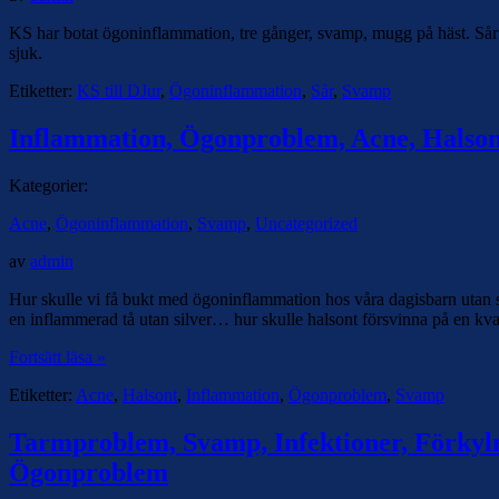
KS har botat ögoninflammation, tre gånger, svamp, mugg på häst. Sår läk
sjuk.
Etiketter:
KS till DJur
,
Ögoninflammation
,
Sår
,
Svamp
Inflammation, Ögonproblem, Acne, Halso
Kategorier:
Acne
,
Ögoninflammation
,
Svamp
,
Uncategorized
av
admin
Hur skulle vi få bukt med ögoninflammation hos våra dagisbarn utan s
en inflammerad tå utan silver… hur skulle halsont försvinna på en kv
Fortsätt läsa »
Etiketter:
Acne
,
Halsont
,
Inflammation
,
Ögonproblem
,
Svamp
Tarmproblem, Svamp, Infektioner, Förkylni
Ögonproblem