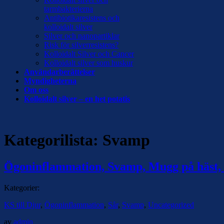
tarmbakterierna
Antibiotikaresistens och
kolloidalt silver
Silver och nanopartiklar
Risk för silverresistens?
Kolloidalt Silver och Cancer
Kolloidalt silver som huskur
Användarberättelser
Myndigheterna
Om oss
Kolloidalt silver – en het potatis
Kategorilista:
Svamp
Ögoninflammation, Svamp, Mugg på häst,
Kategorier:
KS till Djur
,
Ögoninflammation
,
Sår
,
Svamp
,
Uncategorized
av
admin