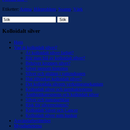
Etiketter:
Astma
,
Hårproblem
,
Svamp
,
Värk
Sök
Kolloidalt silver
Hem
Vad är kolloidalt silver?
Är kolloidalt silver farligt?
Blir man blå av kolloidalt silver?
Behöver kroppen silver?
Silver igenom historien
Silver och utsläpp i vattendragen
Hur tillverkas kolloidalt silver?
Det kolloidala silvrets verkningsmekanism
Kolloidalt silver och tarmbakterierna
Antibiotikaresistens och kolloidalt silver
Silver och nanopartiklar
Risk för silverresistens?
Kolloidalt Silver och Cancer
Kolloidalt silver som huskur
Användarberättelser
Myndigheterna