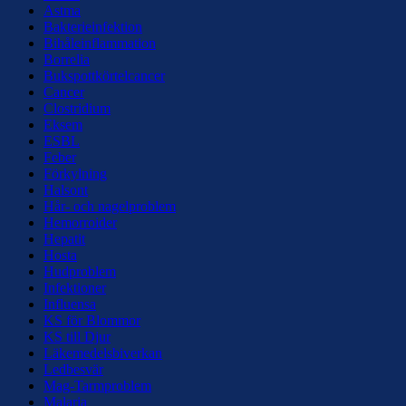
Astma
Bakterieinfektion
Bihåleinflammation
Borrelia
Bukspottkörtelcancer
Cancer
Clostridium
Eksem
ESBL
Feber
Förkylning
Halsont
Hår- och nagelproblem
Hemorroider
Hepatit
Hosta
Hudproblem
Infektioner
Influensa
KS för Blommor
KS till Djur
Läkemedelsbiverkan
Ledbesvär
Mag-Tarmproblem
Malaria