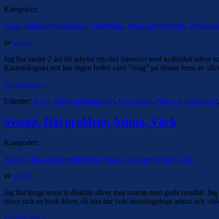
Kategorier:
Acne
,
Bihåleinflammation
,
Förkylning
,
Mag-Tarmproblem
,
Ögoninfl
av
admin
Jag har under 2 års tid arbetat mycket intensivt med kolloidalt silver
Kinesiologiskt sett har ingen heller varit ”svag” på denna form av sil
Fortsätt läsa »
Etiketter:
Acne
,
Bihåleinflammation
,
Förkylning
,
Halsont
,
Infektioner
Svamp, Hårproblem, Astma, Värk
Kategorier:
Astma
,
Hår- och nagelproblem
,
Svamp
,
Uncategorized
,
Värk
av
admin
Jag har länge testat kolloidalt silver mot svamp med goda resultat. J
silver och en burk Msm, då han har svår ansträngnings astma och värk
Fortsätt läsa »