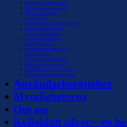
Behöver kroppen silver?
Silver igenom historien
Silver och utsläpp i
vattendragen
Hur tillverkas kolloidalt silver?
Det kolloidala silvrets
verkningsmekanism
Kolloidalt silver och
tarmbakterierna
Antibiotikaresistens och
kolloidalt silver
Silver och nanopartiklar
Risk för silverresistens?
Kolloidalt Silver och Cancer
Kolloidalt silver som huskur
Användarberättelser
Myndigheterna
Om oss
Kolloidalt silver – en he