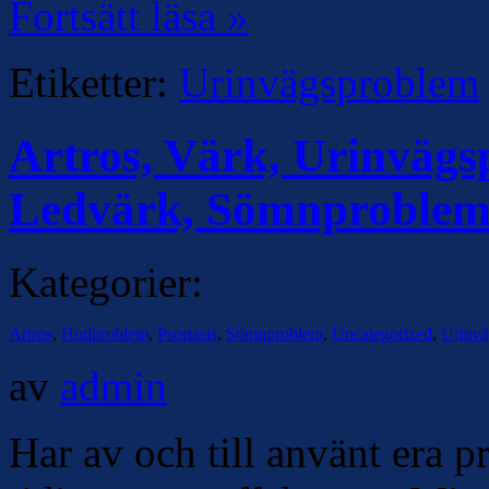
Fortsätt läsa »
Etiketter:
Urinvägsproblem
Artros, Värk, Urinvägsp
Ledvärk, Sömnproble
Kategorier:
Artros
,
Hudproblem
,
Psoriasis
,
Sömnproblem
,
Uncategorized
,
Urinvä
av
admin
Har av och till använt era pr