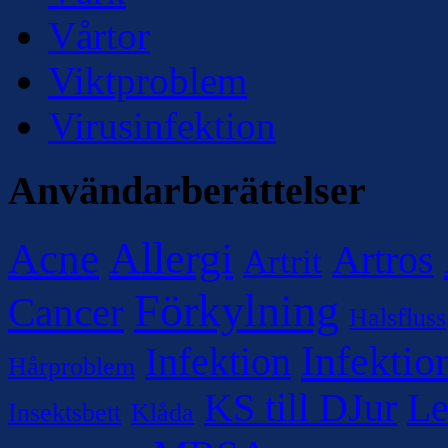
Vårtor
Viktproblem
Virusinfektion
Användarberättelser
Allergi
Acne
Artros
Artrit
Förkylning
Cancer
Halsfluss
Infektio
Infektion
Hårproblem
KS till DJur
Le
Insektsbett
Klåda