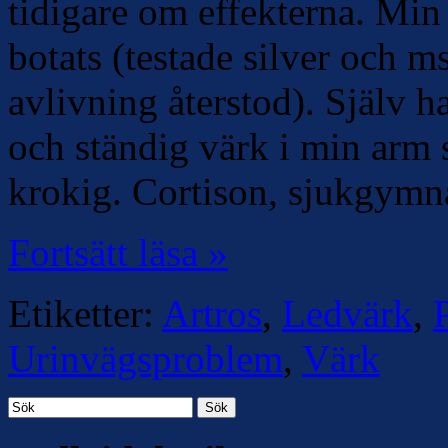
tidigare om effekterna. Min
botats (testade silver och 
avlivning återstod). Själv h
och ständig värk i min arm s
krokig. Cortison, sjukgymn
Fortsätt läsa »
Etiketter:
Artros
,
Ledvärk
,
Urinvägsproblem
,
Värk
Sök