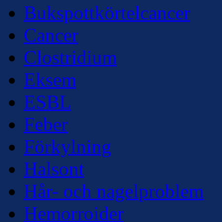
Bukspottkörtelcancer
Cancer
Clostridium
Eksem
ESBL
Feber
Förkylning
Halsont
Hår- och nagelproblem
Hemorroider