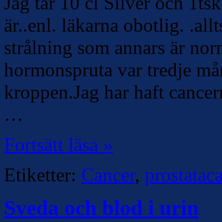
Jag tar 10 cl Silver och 1t
är..enl. läkarna obotlig. .all
strålning som annars är norm
hormonspruta var tredje mån
kroppen.Jag har haft cancer
…
Fortsätt läsa »
Etiketter:
Cancer
,
prostatac
Sveda och blod i urin