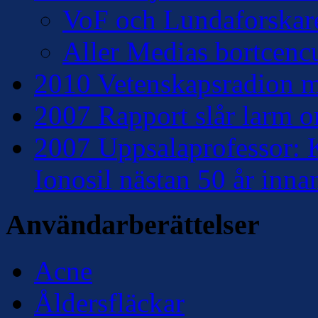
VoF och Lundaforskar
Aller Medias bortcencu
2010 Vetenskapsradion mo
2007 Rapport slår larm om
2007 Uppsalaprofessor: K
Ionosil nästan 50 år inna
Användarberättelser
Acne
Åldersfläckar