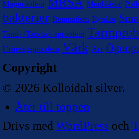
MRSA
Magproblem
Munblåsor
Poll
bakterier
Sma
Reumatism
Rynkor
Tarmpro
Tand- /Tandköttsproblem
Värk
Ögonp
Urinvägsproblem
Ärr
Copyright
© 2026 Kolloidalt silver.
Åter till toppen
Drivs med
WordPress
och
T