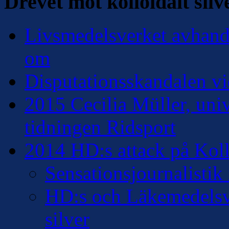
Drevet mot kolloidalt silv
Livsmedelsverket avhandl
om
Disputationsskandalen vi
2015 Cecilia Müller, univ
tidningen Ridsport
2014 HD:s attack på Kollo
Sensationsjournalisti
HD:s och Läkemedelsver
silver