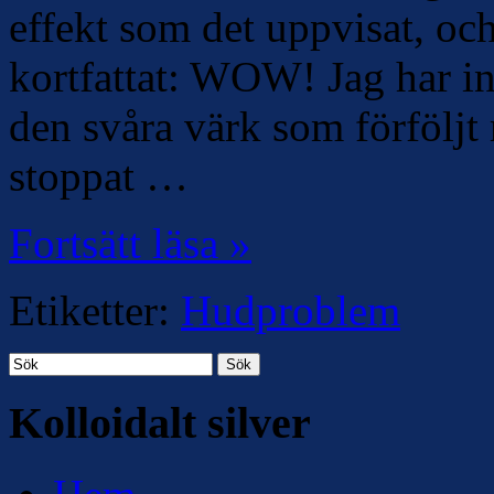
effekt som det uppvisat, oc
kortfattat: WOW! Jag har i
den svåra värk som förföljt 
stoppat …
Fortsätt läsa »
Etiketter:
Hudproblem
Sök
Kolloidalt silver