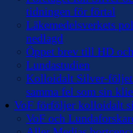
tidningen för förtal
Läkemedelsverkets pol
nedlagd
Öppet brev till HD oc
Lundastudien
Kolloidalt Silver-följe
samma fel som sin klie
VoF förföljer kolloidalt s
VoF och Lundaforskar
Aller Medias bortcencu