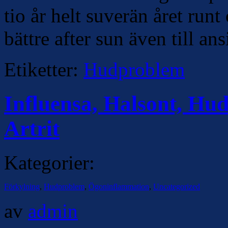
tio år helt suverän året run
bättre after sun även till ans
Etiketter:
Hudproblem
Influensa, Halsont, Hu
Artrit
Kategorier:
Förkylning
,
Hudproblem
,
Ögoninflammation
,
Uncategorized
av
admin