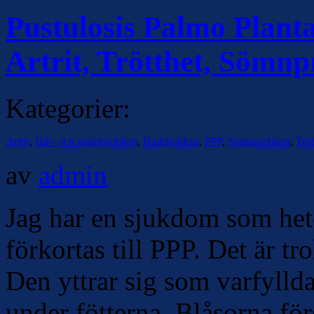
Pustulosis Palmo Plant
Artrit, Trötthet, Sömn
Kategorier:
Artrit
,
Hår- och nagelproblem
,
Hudproblem
,
PPP
,
Sömnproblem
,
Tröt
av
admin
Jag har en sjukdom som hete
förkortas till PPP. Det är tro
Den yttrar sig som varfyllda
under fötterna. Blåsorna för