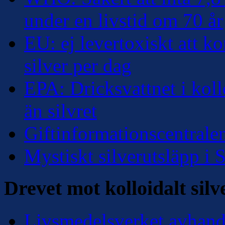
under en livstid om 70 år
EU: ej levertoxiskt att k
silver per dag
EPA: Dricksvattnet i kollo
än silvret
Giftinformationscentralen
Mystiskt silverutsläpp i
Drevet mot kolloidalt silv
Livsmedelsverket avhandl