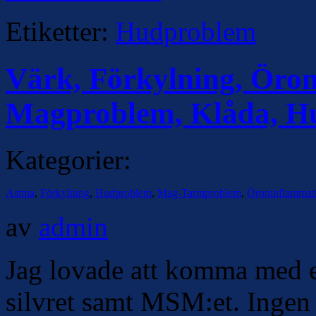
Etiketter:
Hudproblem
Värk, Förkylning, Öro
Magproblem, Klåda, H
Kategorier:
Astma
,
Förkylning
,
Hudproblem
,
Mag-Tarmproblem
,
Öroninflammat
av
admin
Jag lovade att komma med e
silvret samt MSM:et. Ingen ä