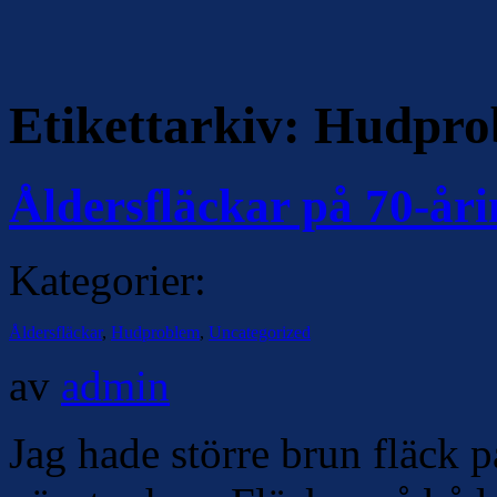
Etikettarkiv:
Hudpro
Åldersfläckar på 70-åri
Kategorier:
Åldersfläckar
,
Hudproblem
,
Uncategorized
av
admin
Jag hade större brun fläck p