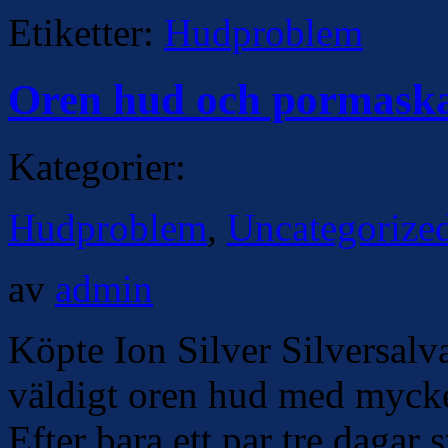
Etiketter:
Hudproblem
Oren hud och pormask
Kategorier:
Hudproblem
,
Uncategorize
av
admin
Köpte Ion Silver Silversalv
väldigt oren hud med mycke
Efter bara ett par tre dagar s