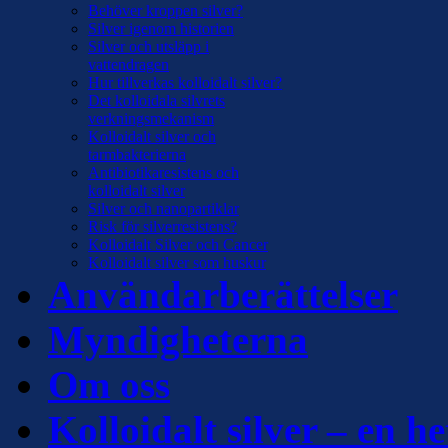
Behöver kroppen silver?
Silver igenom historien
Silver och utsläpp i
vattendragen
Hur tillverkas kolloidalt silver?
Det kolloidala silvrets
verkningsmekanism
Kolloidalt silver och
tarmbakterierna
Antibiotikaresistens och
kolloidalt silver
Silver och nanopartiklar
Risk för silverresistens?
Kolloidalt Silver och Cancer
Kolloidalt silver som huskur
Användarberättelser
Myndigheterna
Om oss
Kolloidalt silver – en he