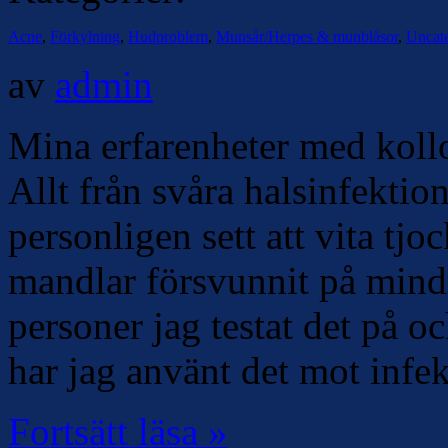
Acne
,
Förkylning
,
Hudproblem
,
Munsår/Herpes & munblåsor
,
Uncat
av
admin
Mina erfarenheter med kolloi
Allt från svåra halsinfektion
personligen sett att vita tj
mandlar försvunnit på mindr
personer jag testat det på oc
har jag använt det mot infe
Fortsätt läsa »