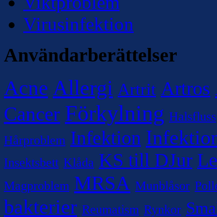
Viktproblem
Virusinfektion
Användarberättelser
Allergi
Acne
Artros
Artrit
Förkylning
Cancer
Halsfluss
Infektio
Infektion
Hårproblem
KS till DJur
Le
Insektsbett
Klåda
MRSA
Magproblem
Munblåsor
Poll
bakterier
Sma
Reumatism
Rynkor