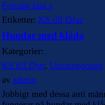
Fortsätt läsa »
Etiketter:
KS till DJur
Hundar med klåda
Kategorier:
KS till Djur
,
Uncategorized
av
admin
Jobbigt med dessa anti männ
fungerar på hundar med klåd