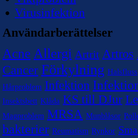
Virusinfektion
Användarberättelser
Allergi
Acne
Artros
Artrit
Förkylning
Cancer
Halsfluss
Infektio
Infektion
Hårproblem
KS till DJur
Le
Insektsbett
Klåda
MRSA
Magproblem
Munblåsor
Poll
bakterier
Sma
Reumatism
Rynkor