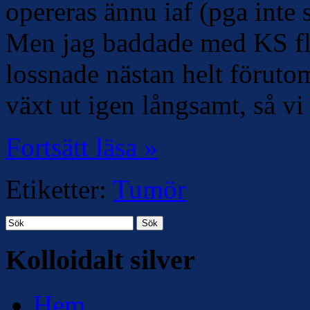
opereras ännu iaf (pga inte 
Men jag baddade med KS fle
lossnade nästan helt förutom
växt ut igen långsamt, så v
Fortsätt läsa »
Etiketter:
Tumör
Sök
Kolloidalt silver
Hem