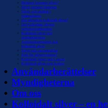
Behöver kroppen silver?
Silver igenom historien
Silver och utsläpp i
vattendragen
Hur tillverkas kolloidalt silver?
Det kolloidala silvrets
verkningsmekanism
Kolloidalt silver och
tarmbakterierna
Antibiotikaresistens och
kolloidalt silver
Silver och nanopartiklar
Risk för silverresistens?
Kolloidalt Silver och Cancer
Kolloidalt silver som huskur
Användarberättelser
Myndigheterna
Om oss
Kolloidalt silver – en he