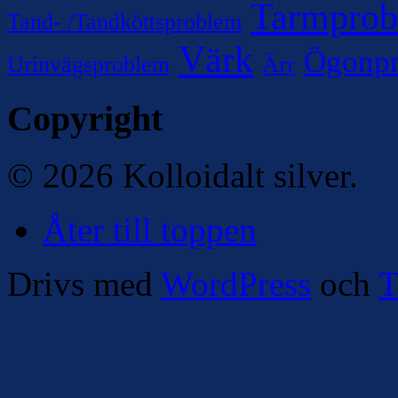
Tarmpro
Tand- /Tandköttsproblem
Värk
Ögonp
Urinvägsproblem
Ärr
Copyright
© 2026 Kolloidalt silver.
Åter till toppen
Drivs med
WordPress
och
T