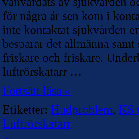
vanvårdats av sjukvården o
för några år sen kom i kont
inte kontaktat sjukvården e
besparar det allmänna samt 
friskare och friskare. Unde
luftrörskatarr …
Fortsätt läsa »
Etiketter:
Hudproblem
,
KS t
Luftrörskatarr