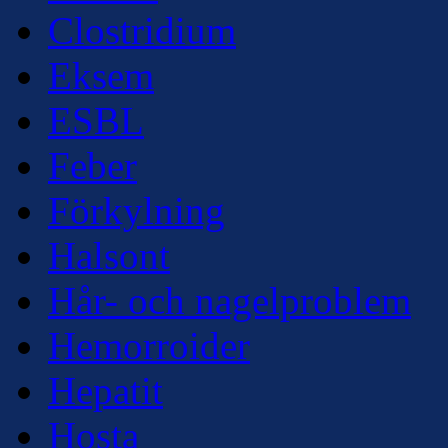
Clostridium
Eksem
ESBL
Feber
Förkylning
Halsont
Hår- och nagelproblem
Hemorroider
Hepatit
Hosta