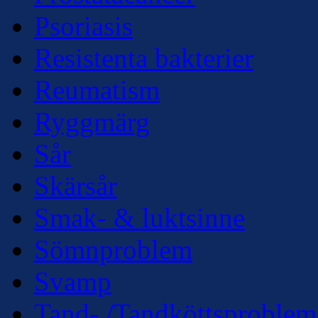
Psoriasis
Resistenta bakterier
Reumatism
Ryggmärg
Sår
Skärsår
Smak- & luktsinne
Sömnproblem
Svamp
Tand- /Tandköttsproblem