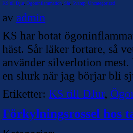
KS till Djur
,
Ögoninflammation
,
Sår
,
Svamp
,
Uncategorized
av
admin
KS har botat ögoninflammat
häst. Sår läker fortare, så 
använder silverlotion mest. 
en slurk när jag börjar bli s
Etiketter:
KS till DJur
,
Ögon
Förkylningsrossel hos 