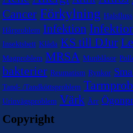
Förkylning
Cancer
Halsfluss
Infektio
Infektion
Hårproblem
KS till DJur
Le
Insektsbett
Klåda
MRSA
Magproblem
Munblåsor
Poll
bakterier
Sma
Reumatism
Rynkor
Tarmpro
Tand- /Tandköttsproblem
Värk
Ögonp
Urinvägsproblem
Ärr
Copyright