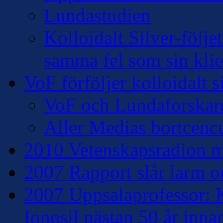
Lundastudien
Kolloidalt Silver-följe
samma fel som sin klie
VoF förföljer kolloidalt s
VoF och Lundaforskar
Aller Medias bortcencu
2010 Vetenskapsradion mo
2007 Rapport slår larm om
2007 Uppsalaprofessor: K
Ionosil nästan 50 år inna