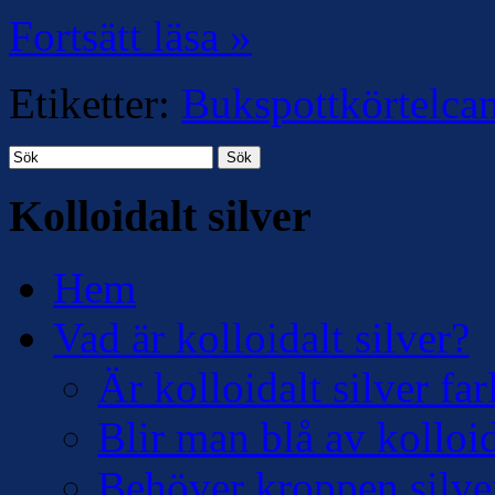
Fortsätt läsa »
Etiketter:
Bukspottkörtelcan
Sök
Kolloidalt silver
Hem
Vad är kolloidalt silver?
Är kolloidalt silver far
Blir man blå av kolloid
Behöver kroppen silve