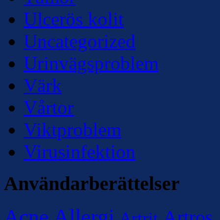
Ulcerös kolit
Uncategorized
Urinvägsproblem
Värk
Vårtor
Viktproblem
Virusinfektion
Användarberättelser
Allergi
Acne
Artros
Artrit