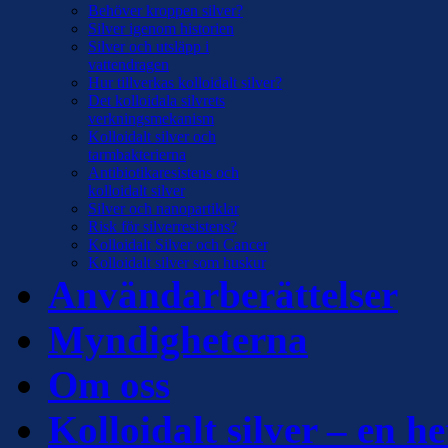
Behöver kroppen silver?
Silver igenom historien
Silver och utsläpp i
vattendragen
Hur tillverkas kolloidalt silver?
Det kolloidala silvrets
verkningsmekanism
Kolloidalt silver och
tarmbakterierna
Antibiotikaresistens och
kolloidalt silver
Silver och nanopartiklar
Risk för silverresistens?
Kolloidalt Silver och Cancer
Kolloidalt silver som huskur
Användarberättelser
Myndigheterna
Om oss
Kolloidalt silver – en he