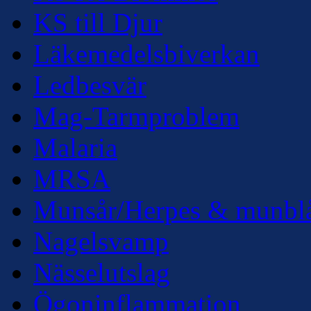
KS till Djur
Läkemedelsbiverkan
Ledbesvär
Mag-Tarmproblem
Malaria
MRSA
Munsår/Herpes & munbl
Nagelsvamp
Nässelutslag
Ögoninflammation