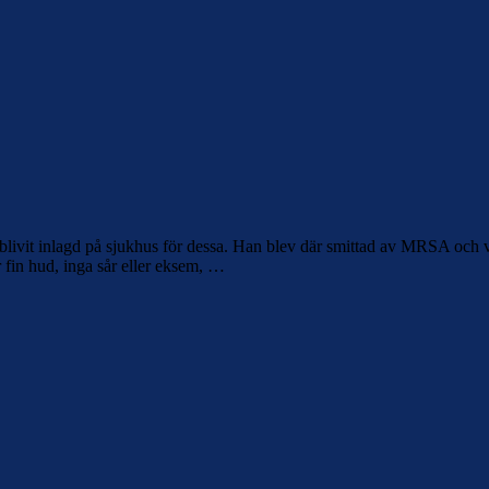
h blivit inlagd på sjukhus för dessa. Han blev där smittad av MRSA och v
 fin hud, inga sår eller eksem, …