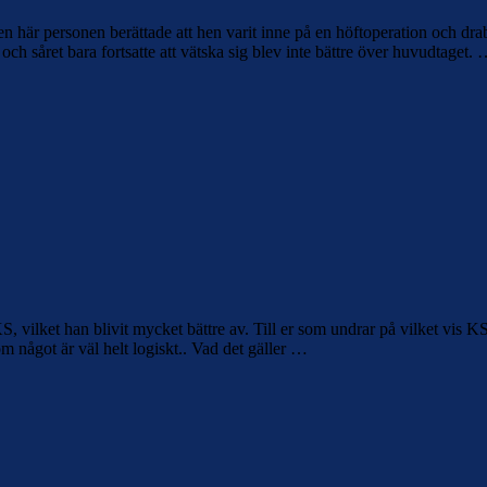
. Den här personen berättade att hen varit inne på en höftoperation oc
ch såret bara fortsatte att vätska sig blev inte bättre över huvudtaget.
, vilket han blivit mycket bättre av. Till er som undrar på vilket vis 
om något är väl helt logiskt.. Vad det gäller …