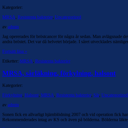
Kategorier:
MRSA
,
Resistenta bakterier
,
Uncategorized
av
admin
Jag opererades för bröstcancer för några år sedan. Man avlägsnade det en
andra bröstet. Det var då helvetet började. I såret utvecklades nämlig
Fortsätt läsa »
Etiketter:
MRSA
,
Resistenta bakterier
MRSA, sårläkning, förkylning, halsont
Kategorier:
Förkylning
,
Halsont
,
MRSA
,
Resistenta bakterier
,
Sår
,
Uncategorized
av
admin
Sonen fick en allvarligt hjärnblödning 2007 och vid operation fick ha
Rekommenderades intag av KS och även på bölderna. Bölderna läkte s