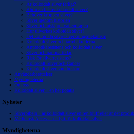
Är kolloidalt silver farligt?
Blir man blå av kolloidalt silver?
Behöver kroppen silver?
Silver igenom historien
Silver och utsläpp i vattendragen
Hur tillverkas kolloidalt silver?
Det kolloidala silvrets verkningsmekanism
Kolloidalt silver och tarmbakterierna
Antibiotikaresistens och kolloidalt silver
Silver och nanopartiklar
Risk för silverresistens?
Kolloidalt Silver och Cancer
Kolloidalt silver som huskur
Användarberättelser
Myndigheterna
Om oss
Kolloidalt silver – en het potatis
Nyheter
Silverbibeln – är kolloidalt silver en ren bluff eller är det prod
Medicinsk Access – ett lyft för kolloidalt silver
Myndigheterna