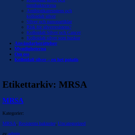
tarmbakterierna
Antibiotikaresistens och
kolloidalt silver
Silver och nanopartiklar
Risk för silverresistens?
Kolloidalt Silver och Cancer
Kolloidalt silver som huskur
Användarberättelser
Myndigheterna
Om oss
Kolloidalt silver – en het potatis
Etikettarkiv:
MRSA
MRSA
Kategorier:
MRSA
,
Resistenta bakterier
,
Uncategorized
av
admin