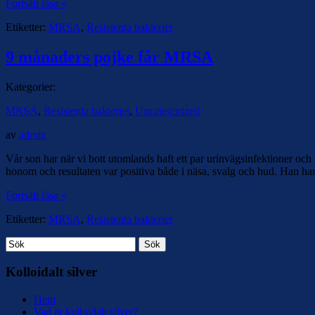
Fortsätt läsa »
Etiketter:
MRSA
,
Resistenta bakterier
9 månaders pojke får MRSA
Kategorier:
MRSA
,
Resistenta bakterier
,
Uncategorized
av
admin
Vår son har när vi bott utomlands haft ett par urinvägsinfektioner oc
honom och resultaten var positiva både i näsa, svalg och hud. Han har
Fortsätt läsa »
Etiketter:
MRSA
,
Resistenta bakterier
Sök
Kolloidalt silver
Hem
Vad är kolloidalt silver?