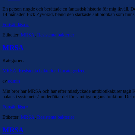
En person ringde och berättade en fantastisk historia för mig ikväll
14 månader. Fick Zyvoxid, bland den starkaste antibiotikan som finns o
Fortsätt läsa »
Etiketter:
MRSA
,
Resistenta bakterier
MRSA
Kategorier:
MRSA
,
Resistenta bakterier
,
Uncategorized
av
admin
Min bror har MRSA och har efter misslyckade antibiotikakurer tagit KS
balans i systemet så underlättar det för samtliga organs funktion. Det 
Fortsätt läsa »
Etiketter:
MRSA
,
Resistenta bakterier
MRSA