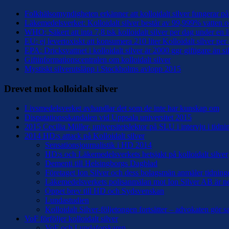
Folkhälsomyndigheten erkänner att kolloidalt silver fungerar på 
Läkemedelsverket: Kolloidalt silver består av 99,999% vatten
WHO: Säkert att inta 7,8 tsk kolloidalt silver per dag under en l
EU: ej levertoxiskt att konsumera 210 liter Kolloidalt silver per
EPA: Dricksvattnet i kolloidalt silver är 2000 ggr giftigare än si
Giftinformationscentralen om kolloidalt silver
Mystiskt silverutsläpp i Stockholms avlopp 2015
Drevet mot kolloidalt silver
Livsmedelsverket avhandlar det som de inte har kunskap om
Disputationsskandalen vid Uppsala universitet 2015
2015 Cecilia Müller, universitetslektor på SLU i intervju i tidn
2014 HD:s attack på Kolloidalt silver
Sensationsjournalistik i HD 2014
HD:s och Läkemedelsverkets hetsjakt på kolloidalt silver
Dementi till Helsingborgs Dagblad
Företaget Ion Silver och dess bolagsmän anmäler tidninge
Läkemedelsverkets polisanmälan mot Ion Silver AB är n
Öppet brev till HD och Sydsvenskan
Lundastudien
Kolloidalt Silver-följetongen fortsätter – advokaten gör 
VoF förföljer kolloidalt silver
VoF och Lundaforskaren