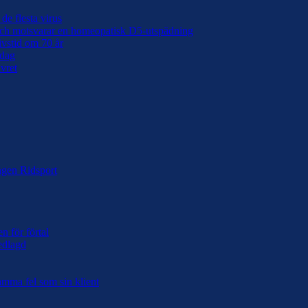
de flesta virus
 och motsvarar en homeopatisk D5-utspädning
ivstid om 70 år
 dag
lvret
ingen Ridsport
n för förtal
edlagd
samma fel som sin klient