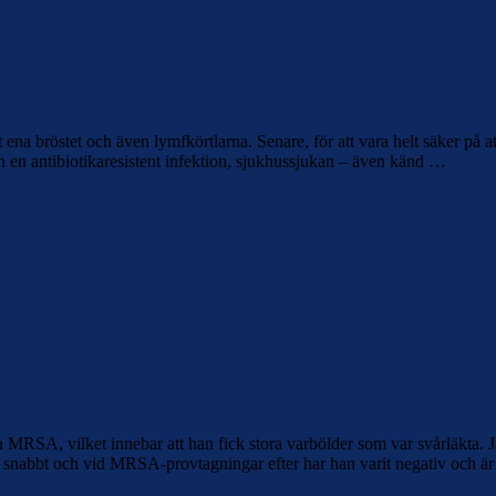
a bröstet och även lymfkörtlarna. Senare, för att vara helt säker på att 
en en antibiotikaresistent infektion, sjukhussjukan – även känd …
n MRSA, vilket innebar att han fick stora varbölder som var svårläkta. 
nabbt och vid MRSA-provtagningar efter har han varit negativ och är