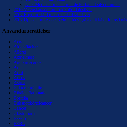
Aller Medias bortcencurerade kolloidalt silver annons
2010 Vetenskapsradion mot kolloidalt silver
2007 Rapport slår larm om kolloidalt silver
2007 Uppsalaprofessor: Kvinna blev grå av att käka Ionosil näs
Användarberättelser
Acne
Åldersfläckar
Allergi
Alzheimers
Ändtarmscancer
Ärr
Artrit
Artros
Astma
Bakterieinfektion
Bihåleinflammation
Borrelia
Bukspottkörtelcancer
Cancer
Clostridium
Eksem
ESBL