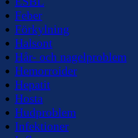
ESBL
Feber
Förkylning
Halsont
Hår- och nagelproblem
Hemorroider
Hepatit
Hosta
Hudproblem
Infektioner