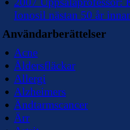
2007 Uppsalaprofessor: K
Ionosil nästan 50 år inna
Användarberättelser
Acne
Åldersfläckar
Allergi
Alzheimers
Ändtarmscancer
Ärr