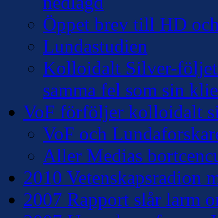
nedlagd
Öppet brev till HD oc
Lundastudien
Kolloidalt Silver-följe
samma fel som sin klie
VoF förföljer kolloidalt s
VoF och Lundaforskar
Aller Medias bortcencu
2010 Vetenskapsradion mo
2007 Rapport slår larm om