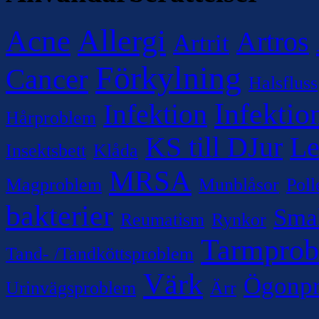
Allergi
Acne
Artros
Artrit
Förkylning
Cancer
Halsfluss
Infektio
Infektion
Hårproblem
KS till DJur
Le
Insektsbett
Klåda
MRSA
Magproblem
Munblåsor
Poll
bakterier
Sma
Reumatism
Rynkor
Tarmpro
Tand- /Tandköttsproblem
Värk
Ögonp
Urinvägsproblem
Ärr