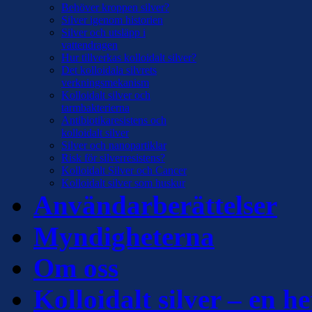
Behöver kroppen silver?
Silver igenom historien
Silver och utsläpp i
vattendragen
Hur tillverkas kolloidalt silver?
Det kolloidala silvrets
verkningsmekanism
Kolloidalt silver och
tarmbakterierna
Antibiotikaresistens och
kolloidalt silver
Silver och nanopartiklar
Risk för silverresistens?
Kolloidalt Silver och Cancer
Kolloidalt silver som huskur
Användarberättelser
Myndigheterna
Om oss
Kolloidalt silver – en he