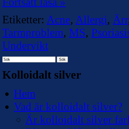
Fortsätt läsa »
Etiketter:
Acne
,
Allergi
,
Ärr
Tarmproblem
,
MS
,
Psoriasi
Undervikt
Sök
Kolloidalt silver
Hem
Vad är kolloidalt silver?
Är kolloidalt silver far