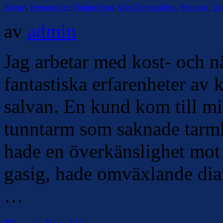
Allergi
,
Hemorroider
,
Hudproblem
,
Mag-Tarmproblem
,
Psoriasis
,
Unc
av
admin
Jag arbetar med kost- och 
fantastiska erfarenheter av
salvan. En kund kom till m
tunntarm som saknade tarml
hade en överkänslighet mot
gasig, hade omväxlande diar
…