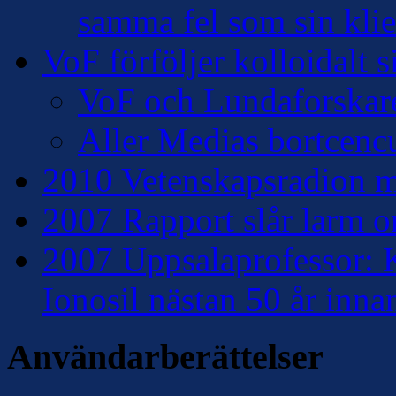
samma fel som sin klie
VoF förföljer kolloidalt s
VoF och Lundaforskar
Aller Medias bortcencu
2010 Vetenskapsradion mo
2007 Rapport slår larm om
2007 Uppsalaprofessor: K
Ionosil nästan 50 år inna
Användarberättelser