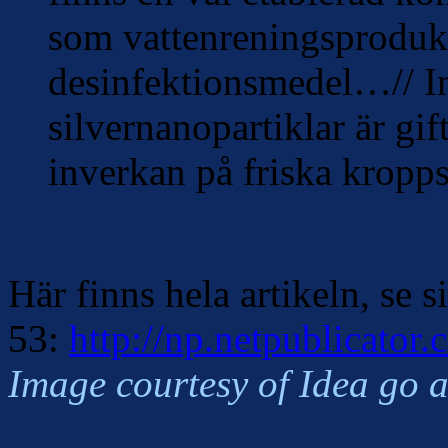
som vattenreningsproduk
desinfektionsmedel…// Ing
silvernanopartiklar är gif
inverkan på friska kropps
Här finns hela artikeln, se s
53:
http://np.netpublicato
Image courtesy of Idea go a