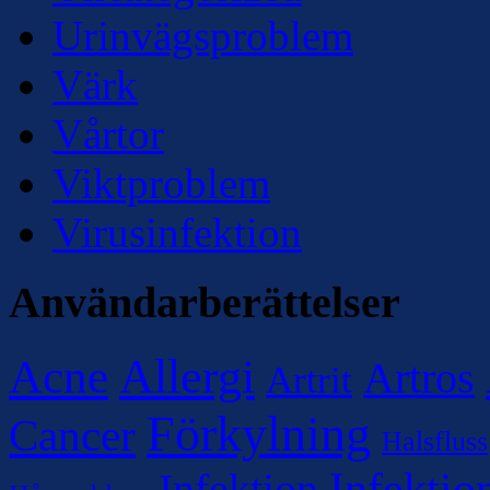
Urinvägsproblem
Värk
Vårtor
Viktproblem
Virusinfektion
Användarberättelser
Allergi
Acne
Artros
Artrit
Förkylning
Cancer
Halsfluss
Infektio