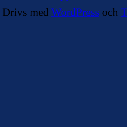
Drivs med
WordPress
och
T