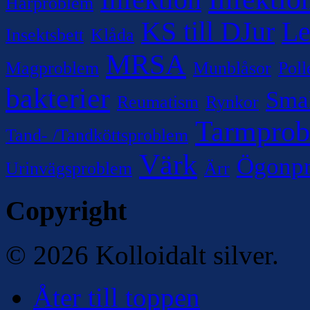
Infektion
Hårproblem
KS till DJur
Le
Insektsbett
Klåda
MRSA
Magproblem
Munblåsor
Poll
bakterier
Sma
Reumatism
Rynkor
Tarmpro
Tand- /Tandköttsproblem
Värk
Ögonp
Urinvägsproblem
Ärr
Copyright
© 2026 Kolloidalt silver.
Åter till toppen