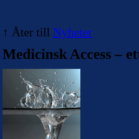
↑ Åter till
Nyheter
Medicinsk Access – ett 