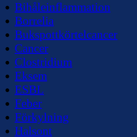
Bihåleinflammation
Borrelia
Bukspottkörtelcancer
Cancer
Clostridium
Eksem
ESBL
Feber
Förkylning
Halsont