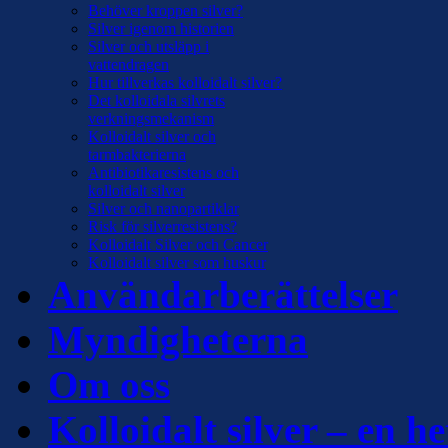
Behöver kroppen silver?
Silver igenom historien
Silver och utsläpp i
vattendragen
Hur tillverkas kolloidalt silver?
Det kolloidala silvrets
verkningsmekanism
Kolloidalt silver och
tarmbakterierna
Antibiotikaresistens och
kolloidalt silver
Silver och nanopartiklar
Risk för silverresistens?
Kolloidalt Silver och Cancer
Kolloidalt silver som huskur
Användarberättelser
Myndigheterna
Om oss
Kolloidalt silver – en he