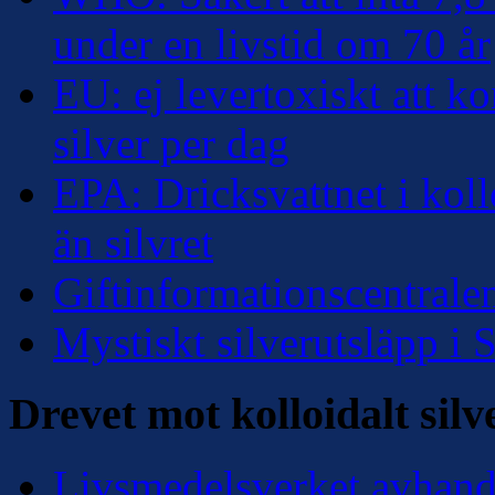
under en livstid om 70 år
EU: ej levertoxiskt att k
silver per dag
EPA: Dricksvattnet i kollo
än silvret
Giftinformationscentralen
Mystiskt silverutsläpp i
Drevet mot kolloidalt silv
Livsmedelsverket avhandl