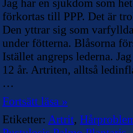
Jag har en sjukdom som hete
förkortas till PPP. Det är tro
Den yttrar sig som varfyllda
under fötterna. Blåsorna för
Istället angreps lederna. Ja
12 år. Artriten, alltså ledi
…
Fortsätt läsa »
Etiketter:
Artrit
,
Hårproble
Pustulosis Palmo Plantaris
,