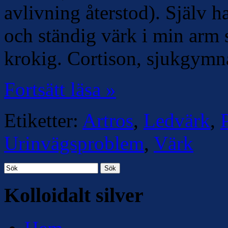
avlivning återstod). Själv h
och ständig värk i min arm s
krokig. Cortison, sjukgymn
Fortsätt läsa »
Etiketter:
Artros
,
Ledvärk
,
Urinvägsproblem
,
Värk
Sök
Kolloidalt silver