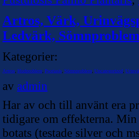
Artros, Värk, Urinvägsp
Ledvärk, Sömnproble
Kategorier:
Artros
,
Hudproblem
,
Psoriasis
,
Sömnproblem
,
Uncategorized
,
Urinvä
av
admin
Har av och till använt era pr
tidigare om effekterna. Min
botats (testade silver och 