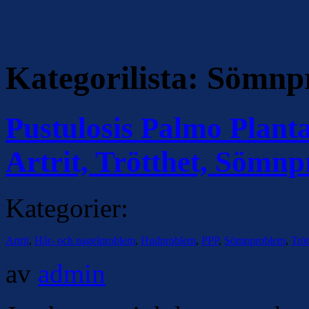
Kategorilista:
Sömnp
Pustulosis Palmo Plant
Artrit, Trötthet, Sömn
Kategorier:
Artrit
,
Hår- och nagelproblem
,
Hudproblem
,
PPP
,
Sömnproblem
,
Tröt
av
admin