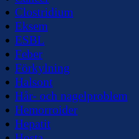
Clostridium
Eksem
ESBL
Feber
Förkylning
Halsont
Hår- och nagelproblem
Hemorroider
Hepatit
Hosta