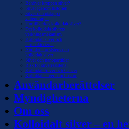
Behöver kroppen silver?
Silver igenom historien
Silver och utsläpp i
vattendragen
Hur tillverkas kolloidalt silver?
Det kolloidala silvrets
verkningsmekanism
Kolloidalt silver och
tarmbakterierna
Antibiotikaresistens och
kolloidalt silver
Silver och nanopartiklar
Risk för silverresistens?
Kolloidalt Silver och Cancer
Kolloidalt silver som huskur
Användarberättelser
Myndigheterna
Om oss
Kolloidalt silver – en he