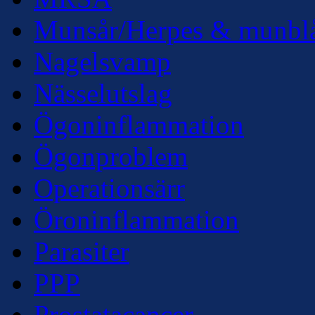
Munsår/Herpes & munbl
Nagelsvamp
Nässelutslag
Ögoninflammation
Ögonproblem
Operationsärr
Öroninflammation
Parasiter
PPP
Prostatacancer