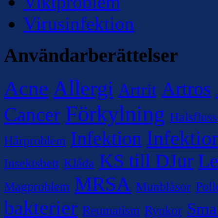
Viktproblem
Virusinfektion
Användarberättelser
Allergi
Acne
Artros
Artrit
Förkylning
Cancer
Halsfluss
Infektio
Infektion
Hårproblem
KS till DJur
Le
Insektsbett
Klåda
MRSA
Magproblem
Munblåsor
Poll
bakterier
Sma
Reumatism
Rynkor