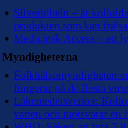
Silverbibeln – är kolloidal
produkten som kan frälsa
Medicinsk Access – ett lyf
Myndigheterna
Folkhälsomyndigheten erk
fungerar på de flesta viru
Läkemedelsverket: Kolloi
vatten och motsvarar en
WHO: Säkert att inta 7,8 