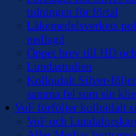
tidningen för förtal
Läkemedelsverkets pol
nedlagd
Öppet brev till HD oc
Lundastudien
Kolloidalt Silver-följe
samma fel som sin klie
VoF förföljer kolloidalt s
VoF och Lundaforskar
Aller Medias bortcencu