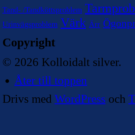
Tarmpro
Tand- /Tandköttsproblem
Värk
Ögonp
Urinvägsproblem
Ärr
Copyright
© 2026 Kolloidalt silver.
Åter till toppen
Drivs med
WordPress
och
T