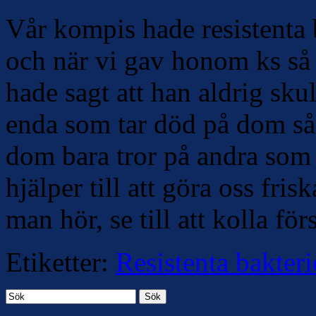
Vår kompis hade resistenta 
och när vi gav honom ks s
hade sagt att han aldrig sku
enda som tar död på dom så v
dom bara tror på andra som i
hjälper till att göra oss fri
man hör, se till att kolla förs
Etiketter:
Resistenta bakteri
Sök