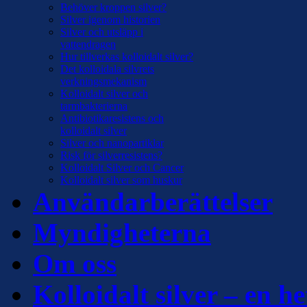
Behöver kroppen silver?
Silver igenom historien
Silver och utsläpp i
vattendragen
Hur tillverkas kolloidalt silver?
Det kolloidala silvrets
verkningsmekanism
Kolloidalt silver och
tarmbakterierna
Antibiotikaresistens och
kolloidalt silver
Silver och nanopartiklar
Risk för silverresistens?
Kolloidalt Silver och Cancer
Kolloidalt silver som huskur
Användarberättelser
Myndigheterna
Om oss
Kolloidalt silver – en he