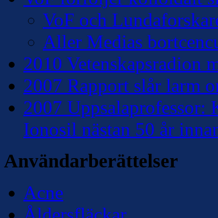
VoF och Lundaforskar
Aller Medias bortcencu
2010 Vetenskapsradion mo
2007 Rapport slår larm om
2007 Uppsalaprofessor: K
Ionosil nästan 50 år inna
Användarberättelser
Acne
Åldersfläckar