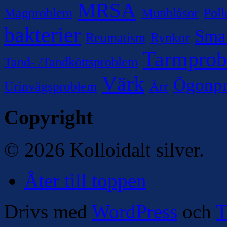
MRSA
Magproblem
Munblåsor
Poll
bakterier
Sma
Reumatism
Rynkor
Tarmpro
Tand- /Tandköttsproblem
Värk
Ögonp
Urinvägsproblem
Ärr
Copyright
© 2026 Kolloidalt silver.
Åter till toppen
Drivs med
WordPress
och
T