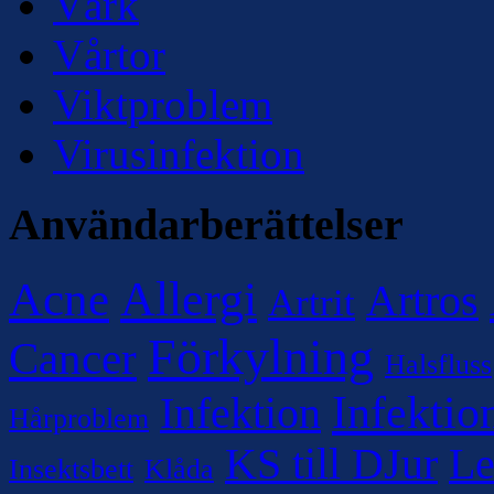
Värk
Vårtor
Viktproblem
Virusinfektion
Användarberättelser
Allergi
Acne
Artros
Artrit
Förkylning
Cancer
Halsfluss
Infektio
Infektion
Hårproblem
KS till DJur
Le
Insektsbett
Klåda