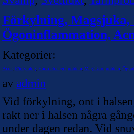
Förkylning, Magsjuka, N
Ögoninflammation, Ac
Kategorier:
Acne
,
Förkylning
,
Hår- och nagelproblem
,
Mag-Tarmproblem
,
Ögoni
av
admin
Vid förkylning, ont i halse
rakt ner i halsen några gång
under dagen redan. Vid snuv