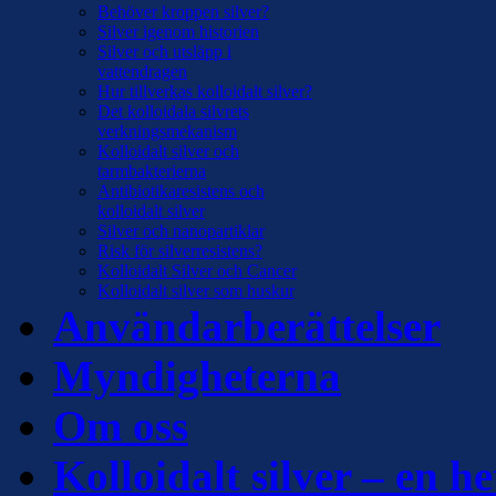
Behöver kroppen silver?
Silver igenom historien
Silver och utsläpp i
vattendragen
Hur tillverkas kolloidalt silver?
Det kolloidala silvrets
verkningsmekanism
Kolloidalt silver och
tarmbakterierna
Antibiotikaresistens och
kolloidalt silver
Silver och nanopartiklar
Risk för silverresistens?
Kolloidalt Silver och Cancer
Kolloidalt silver som huskur
Användarberättelser
Myndigheterna
Om oss
Kolloidalt silver – en he