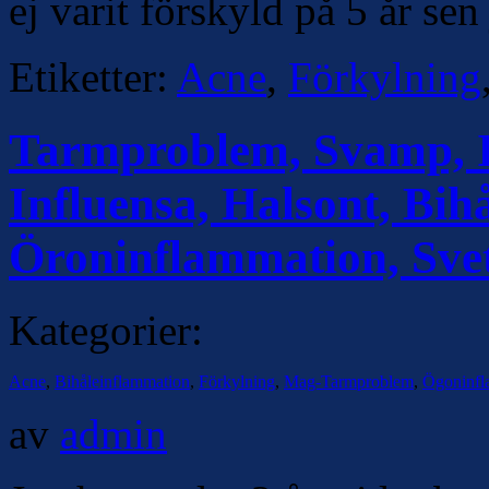
ej varit förskyld på 5 år se
Etiketter:
Acne
,
Förkylning
Tarmproblem, Svamp, In
Influensa, Halsont, Bih
Öroninflammation, Sve
Kategorier:
Acne
,
Bihåleinflammation
,
Förkylning
,
Mag-Tarmproblem
,
Ögoninfl
av
admin