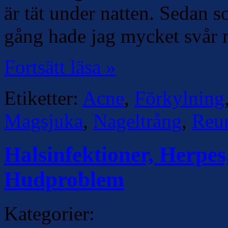
är tät under natten. Sedan s
gång hade jag mycket svår 
Fortsätt läsa »
Etiketter:
Acne
,
Förkylning
Magsjuka
,
Nageltrång
,
Reu
Halsinfektioner, Herpes
Hudproblem
Kategorier: