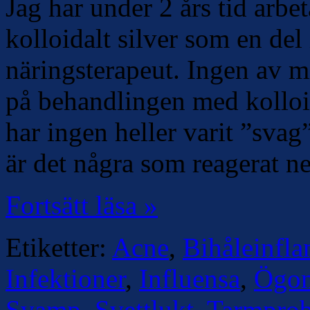
Jag har under 2 års tid arbe
kolloidalt silver som en de
näringsterapeut. Ingen av mi
på behandlingen med kolloida
har ingen heller varit ”sva
är det några som reagerat ne
Fortsätt läsa »
Etiketter:
Acne
,
Bihåleinfl
Infektioner
,
Influensa
,
Ögon
Svamp
,
Svettlukt
,
Tarmpro