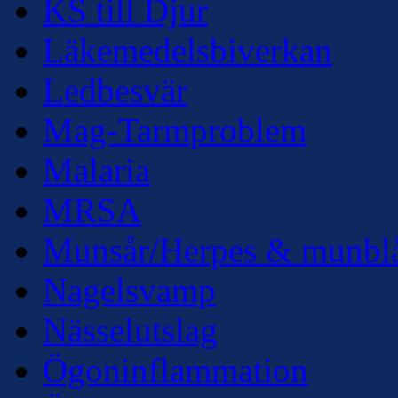
KS till Djur
Läkemedelsbiverkan
Ledbesvär
Mag-Tarmproblem
Malaria
MRSA
Munsår/Herpes & munbl
Nagelsvamp
Nässelutslag
Ögoninflammation