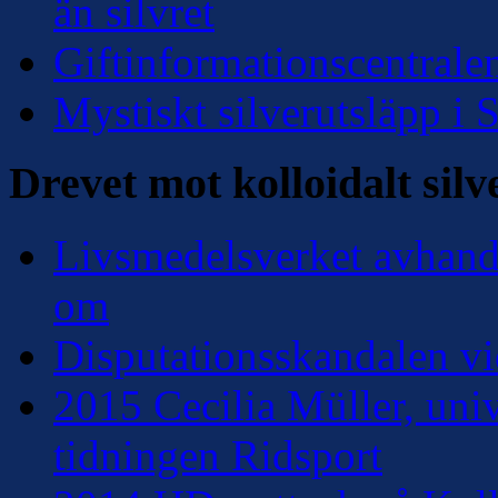
än silvret
Giftinformationscentralen
Mystiskt silverutsläpp i
Drevet mot kolloidalt silv
Livsmedelsverket avhandl
om
Disputationsskandalen vi
2015 Cecilia Müller, univ
tidningen Ridsport