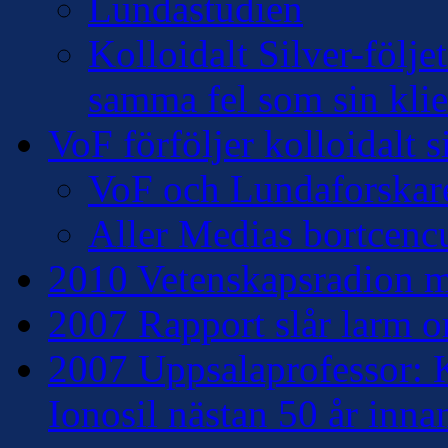
Lundastudien
Kolloidalt Silver-följe
samma fel som sin klie
VoF förföljer kolloidalt s
VoF och Lundaforskar
Aller Medias bortcencu
2010 Vetenskapsradion mo
2007 Rapport slår larm om
2007 Uppsalaprofessor: K
Ionosil nästan 50 år inna