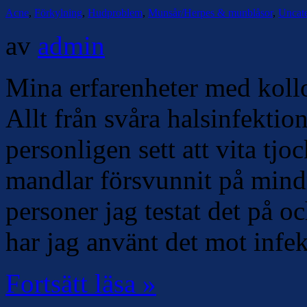
Acne
,
Förkylning
,
Hudproblem
,
Munsår/Herpes & munblåsor
,
Uncat
av
admin
Mina erfarenheter med kolloi
Allt från svåra halsinfektion
personligen sett att vita tj
mandlar försvunnit på mindr
personer jag testat det på oc
har jag använt det mot infe
Fortsätt läsa »