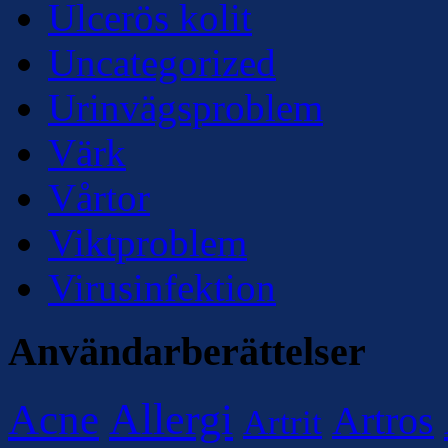
Ulcerös kolit
Uncategorized
Urinvägsproblem
Värk
Vårtor
Viktproblem
Virusinfektion
Användarberättelser
Allergi
Acne
Artros
Artrit