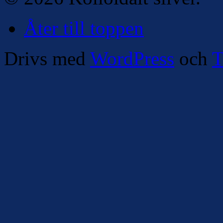
Åter till toppen
Drivs med
WordPress
och
T