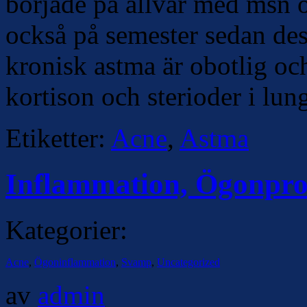
började på allvar med msn o
också på semester sedan de
kronisk astma är obotlig oc
kortison och sterioder i lun
Etiketter:
Acne
,
Astma
Inflammation, Ögonpro
Kategorier:
Acne
,
Ögoninflammation
,
Svamp
,
Uncategorized
av
admin