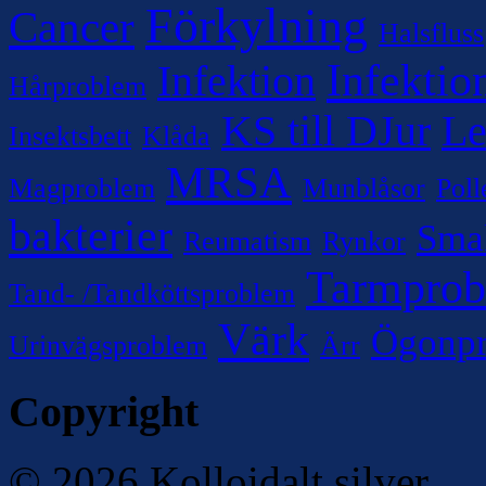
Förkylning
Cancer
Halsfluss
Infektio
Infektion
Hårproblem
KS till DJur
Le
Insektsbett
Klåda
MRSA
Magproblem
Munblåsor
Poll
bakterier
Sma
Reumatism
Rynkor
Tarmpro
Tand- /Tandköttsproblem
Värk
Ögonp
Urinvägsproblem
Ärr
Copyright
© 2026 Kolloidalt silver.