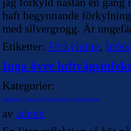
jag förkyld nästan en gång
haft begynnande förkylning
med silvergrogg. Är ungefä
Etiketter:
Förkylning
,
Infek
Inga övre luftvägsinfe
Kategorier:
Infektioner
,
Influensa
,
Uncategorized
,
Virusinfektion
av
admin