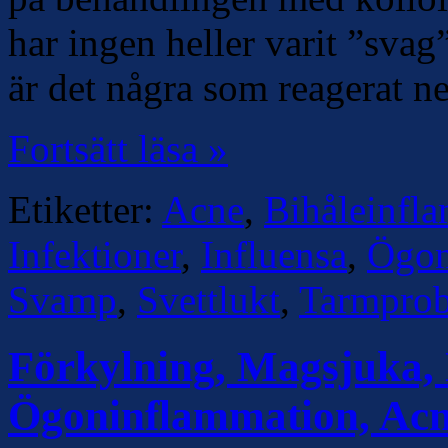
har ingen heller varit ”sva
är det några som reagerat ne
Fortsätt läsa »
Etiketter:
Acne
,
Bihåleinfl
Infektioner
,
Influensa
,
Ögon
Svamp
,
Svettlukt
,
Tarmpro
Förkylning, Magsjuka, N
Ögoninflammation, Ac