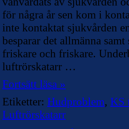
vanvårdats av sjukvården o
för några år sen kom i kont
inte kontaktat sjukvården e
besparar det allmänna samt 
friskare och friskare. Unde
luftrörskatarr …
Fortsätt läsa »
Etiketter:
Hudproblem
,
KS t
Luftrörskatarr