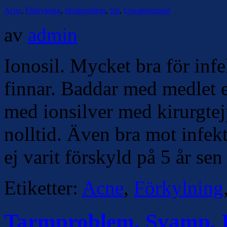
Acne
,
Förkylning
,
Hudproblem
,
Sår
,
Uncategorized
av
admin
Ionosil. Mycket bra för infe
finnar. Baddar med medlet e
med ionsilver med kirurgtej
nolltid. Även bra mot infek
ej varit förskyld på 5 år se
Etiketter:
Acne
,
Förkylning
Tarmproblem, Svamp, In