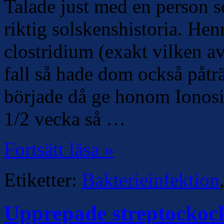
Talade just med en person s
riktig solskenshistoria. Hen
clostridium (exakt vilken a
fall så hade dom också påt
började då ge honom Ionosi
1/2 vecka så …
Fortsätt läsa »
Etiketter:
Bakterieinfektion
Upprepade streptockock