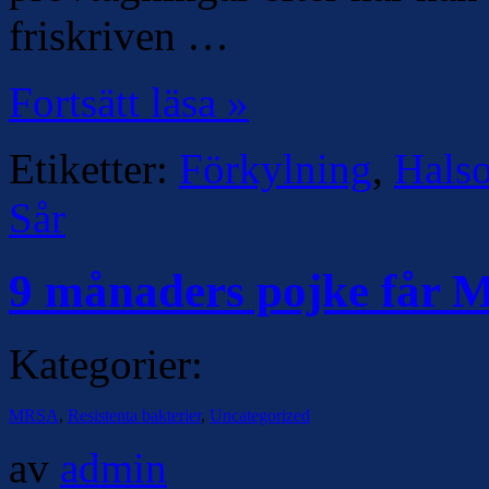
friskriven …
Fortsätt läsa »
Etiketter:
Förkylning
,
Hals
Sår
9 månaders pojke får
Kategorier:
MRSA
,
Resistenta bakterier
,
Uncategorized
av
admin