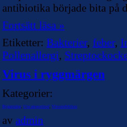
antibiotika började bita på 
Fortsätt läsa »
Etiketter:
Bakterier
,
feber
,
I
Pollenallergi
,
Streptockocke
Virus i ryggmärgen
Kategorier:
Ryggmärg
,
Uncategorized
,
Virusinfektion
av
admin