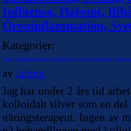
Influensa, Halsont, Bih
Öroninflammation, Sve
Kategorier:
Acne
,
Bihåleinflammation
,
Förkylning
,
Mag-Tarmproblem
,
Ögoninfl
av
admin
Jag har under 2 års tid arbe
kolloidalt silver som en de
näringsterapeut. Ingen av mi
på behandlingen med kolloida