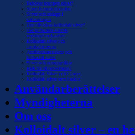
Behöver kroppen silver?
Silver igenom historien
Silver och utsläpp i
vattendragen
Hur tillverkas kolloidalt silver?
Det kolloidala silvrets
verkningsmekanism
Kolloidalt silver och
tarmbakterierna
Antibiotikaresistens och
kolloidalt silver
Silver och nanopartiklar
Risk för silverresistens?
Kolloidalt Silver och Cancer
Kolloidalt silver som huskur
Användarberättelser
Myndigheterna
Om oss
Kolloidalt silver – en he