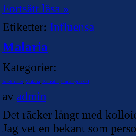
Fortsätt läsa »
Etiketter:
Influensa
Malaria
Kategorier:
Infektioner
,
Malaria
,
Parasiter
,
Uncategorized
av
admin
Det räcker långt med kolloid
Jag vet en bekant som person