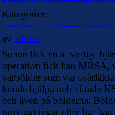
Kategorier:
Förkylning
,
Halsont
,
MRSA
,
Resistenta bakterier
,
Sår
,
Uncategorized
av
admin
Sonen fick en allvarligt hj
operation fick han MRSA, vi
varbölder som var svårläkta
kunde hjälpa och hittade 
och även på bölderna. Böld
provtagningar efter har han 