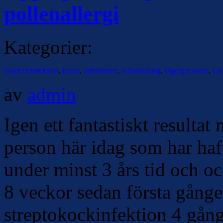
pollenallergi
Kategorier:
Bakterieinfektion
,
Feber
,
Infektioner
,
Nässelutslag
,
Ögonproblem
,
Un
av
admin
Igen ett fantastiskt resulta
person här idag som har haft
under minst 3 års tid och oc
8 veckor sedan första gånge
streptokockinfektion 4 gån