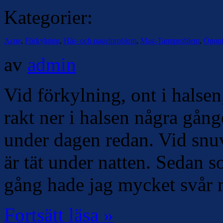
Kategorier:
Acne
,
Förkylning
,
Hår- och nagelproblem
,
Mag-Tarmproblem
,
Ögoni
av
admin
Vid förkylning, ont i halse
rakt ner i halsen några gång
under dagen redan. Vid snuv
är tät under natten. Sedan s
gång hade jag mycket svår 
Fortsätt läsa »