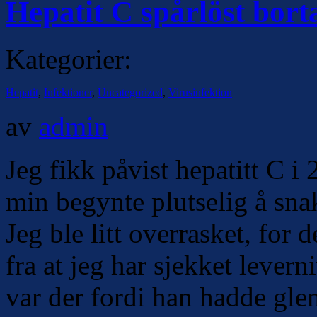
Hepatit C spårlöst bort
Kategorier:
Hepatit
,
Infektioner
,
Uncategorized
,
Virusinfektion
av
admin
Jeg fikk påvist hepatitt C 
min begynte plutselig å snak
Jeg ble litt overrasket, for d
fra at jeg har sjekket leve
var der fordi han hadde gle