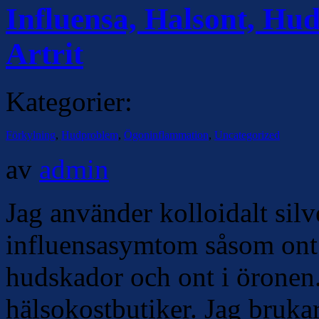
Influensa, Halsont, Hu
Artrit
Kategorier:
Förkylning
,
Hudproblem
,
Ögoninflammation
,
Uncategorized
av
admin
Jag använder kolloidalt silve
influensasymtom såsom ont i
hudskador och ont i öronen. 
hälsokostbutiker. Jag brukar