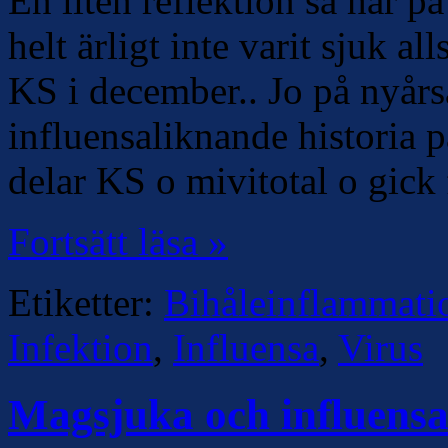
En liten reflektion så här på
helt ärligt inte varit sjuk al
KS i december.. Jo på nyår
influensaliknande historia 
delar KS o mivitotal o gick 
Fortsätt läsa »
Etiketter:
Bihåleinflammati
Infektion
,
Influensa
,
Virus
Magsjuka och influens