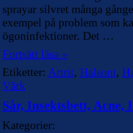
sprayar silvret många gånge
exempel på problem som kan
ögoninfektioner. Det …
Fortsätt läsa »
Etiketter:
Artrit
,
Halsont
,
H
Värk
Sår, Insektsbett, Acne, 
Kategorier: