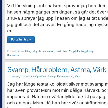
Vid förkylning, ont i halsen, sprayar jag bara fem
halsen några gånger om dagen, så går det över
snuva sprayar jag upp i näsan om jag är tät und
jag gott och det är över. En gång hade jag mycke
en …
Fortsätt läsa »
Etiketter:
Acne
,
Förkylning
,
Inflammation
,
Insektsbett
,
Magsjuka
,
Nageltrång
,
Reumatism
Svamp, Hårproblem, Astma, Värk
Astma
,
Hår- och nagelproblem
,
Svamp
,
Uncategorized
,
Värk
Jag har länge testat kolloidalt silver mot svamp 
har även provat Msm mot min dåliga hårväxt, oc
imponerad. När min svärfar fyllde år sist gav jag
och en burk Msm, då han har svår ansträngnings