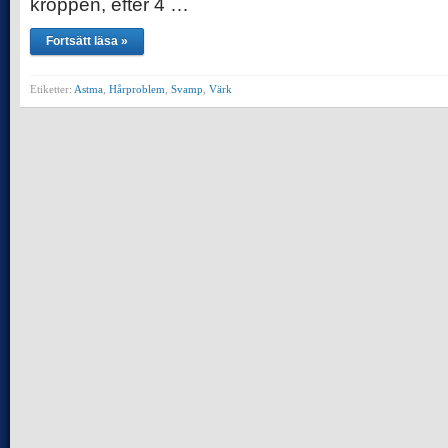
kroppen, efter 4 …
Fortsätt läsa »
Etiketter:
Astma
,
Hårproblem
,
Svamp
,
Värk