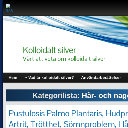
Kolloidalt silver
Värt att veta om kolloidalt silver
Hem
Vad är kolloidalt silver?
Användarberättelser
Kategorilista:
Hår- och nag
Pustulosis Palmo Plantaris, Hudp
Artrit, Trötthet, Sömnproblem, H