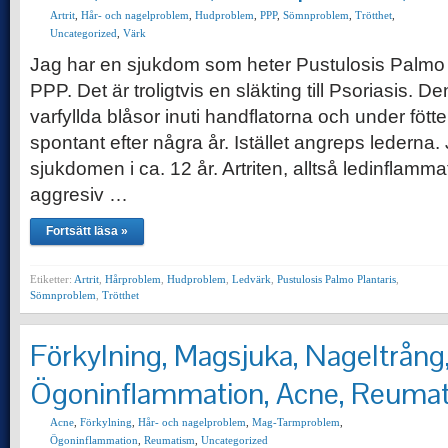
Artrit
,
Hår- och nagelproblem
,
Hudproblem
,
PPP
,
Sömnproblem
,
Trötthet
,
Uncategorized
,
Värk
Jag har en sjukdom som heter Pustulosis Palmo Pla
PPP. Det är troligtvis en släkting till Psoriasis. De
varfyllda blåsor inuti handflatorna och under föt
spontant efter några år. Istället angreps lederna.
sjukdomen i ca. 12 år. Artriten, alltså ledinflamm
aggresiv …
Fortsätt läsa »
Etiketter:
Artrit
,
Hårproblem
,
Hudproblem
,
Ledvärk
,
Pustulosis Palmo Plantaris
,
Sömnproblem
,
Trötthet
Förkylning, Magsjuka, Nageltrång,
Ögoninflammation, Acne, Reuma
Acne
,
Förkylning
,
Hår- och nagelproblem
,
Mag-Tarmproblem
,
Ögoninflammation
,
Reumatism
,
Uncategorized