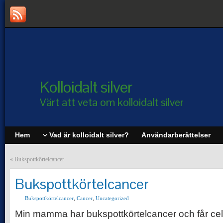
Kolloidalt silver
Värt att veta om kolloidalt silver
Hem
Vad är kolloidalt silver?
Användarberättelser
«
Bukspottkörtelcancer
Bukspottkörtelcancer
Bukspottkörtelcancer
,
Cancer
,
Uncategorized
Min mamma har bukspottkörtelcancer och får cellg