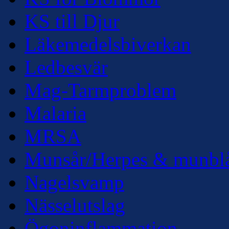
KS till Djur
Läkemedelsbiverkan
Ledbesvär
Mag-Tarmproblem
Malaria
MRSA
Munsår/Herpes & munbl
Nagelsvamp
Nässelutslag
Ögoninflammation