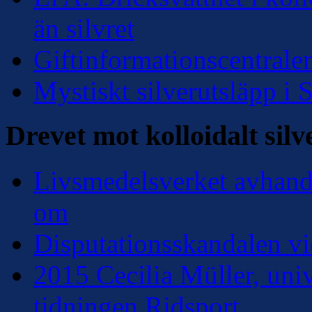
än silvret
Giftinformationscentralen
Mystiskt silverutsläpp i
Drevet mot kolloidalt silv
Livsmedelsverket avhandl
om
Disputationsskandalen vi
2015 Cecilia Müller, univ
tidningen Ridsport