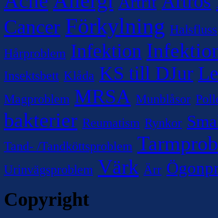
Allergi
Acne
Artros
Artrit
Förkylning
Cancer
Halsfluss
Infektio
Infektion
Hårproblem
KS till DJur
Le
Insektsbett
Klåda
MRSA
Magproblem
Munblåsor
Poll
bakterier
Sma
Reumatism
Rynkor
Tarmpro
Tand- /Tandköttsproblem
Värk
Ögonp
Urinvägsproblem
Ärr
Copyright