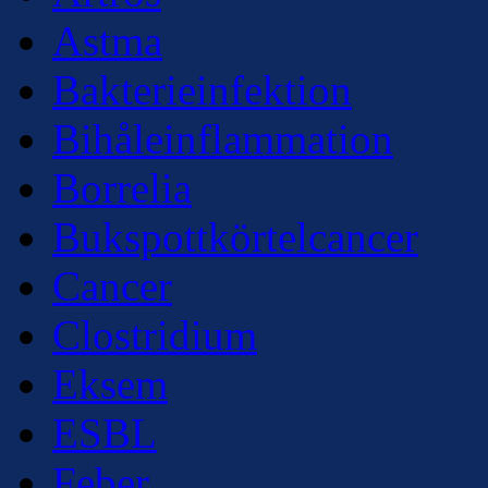
Astma
Bakterieinfektion
Bihåleinflammation
Borrelia
Bukspottkörtelcancer
Cancer
Clostridium
Eksem
ESBL
Feber