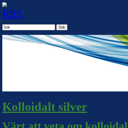
Sök
Kolloidalt silver
Värt att veta om kolloidal