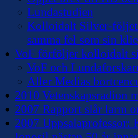
Lundastudien
Kolloidalt Silver-följe
samma fel som sin klie
VoF förföljer kolloidalt s
VoF och Lundaforskar
Aller Medias bortcencu
2010 Vetenskapsradion mo
2007 Rapport slår larm om
2007 Uppsalaprofessor: K
Ionosil nästan 50 år inna