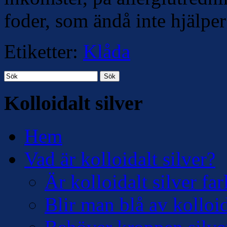
foder, som ändå inte hjälper
Etiketter:
Klåda
Sök
Kolloidalt silver
Hem
Vad är kolloidalt silver?
Är kolloidalt silver far
Blir man blå av kolloid